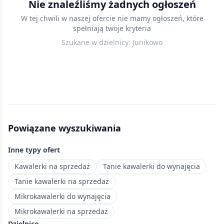
Nie znaleźliśmy żadnych ogłoszeń
wynajęcia
W tej chwili w naszej ofercie nie mamy ogłoszeń, które
w
spełniają twoje kryteria
Poznaniu
Szukane w dzielnicy:
Junikowo
—
porównaj
ceny,
lokalizacje
i
standard
wykończenia.
Powiązane wyszukiwania
Nowe
ogłoszenia
Inne typy ofert
dodawane
codziennie.
Kawalerki na sprzedaż
Tanie kawalerki do wynajęcia
Dzielnica
Tanie kawalerki na sprzedaż
na
Mikrokawalerki do wynajęcia
południowym
Mikrokawalerki na sprzedaż
zachodzie
Dzielnice