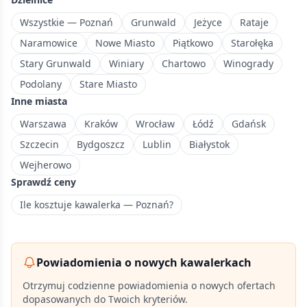
Poznania
z
Wszystkie — Poznań
Grunwald
Jeżyce
Rataje
jeziorem.
Naramowice
Nowe Miasto
Piątkowo
Starołęka
Stary Grunwald
Winiary
Chartowo
Winogrady
Podolany
Stare Miasto
Inne miasta
Warszawa
Kraków
Wrocław
Łódź
Gdańsk
Szczecin
Bydgoszcz
Lublin
Białystok
Wejherowo
Sprawdź ceny
Ile kosztuje kawalerka — Poznań?
Powiadomienia o nowych kawalerkach
Otrzymuj codzienne powiadomienia o nowych ofertach
dopasowanych do Twoich kryteriów.