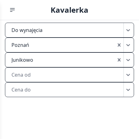
Kavalerka
Kawalerka
Do wynajęcia
Poznań
Junikowo
Poznań
wynajem
Junikowo
Cena od
Cena do
Aktualne
oferty
kawalerek
do