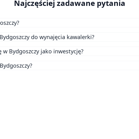
Najczęściej zadawane pytania
goszczy?
leżą od lokalizacji, metrażu i stanu technicznego. Obecni
w Bydgoszczy do wynajęcia kawalerki?
o 1600 zł miesięcznie. Natomiast średnia cena zakupu kawal
esz na Kavalerka.pl.
ę w Bydgoszczy jako inwestycję?
 Bydgoszczy?