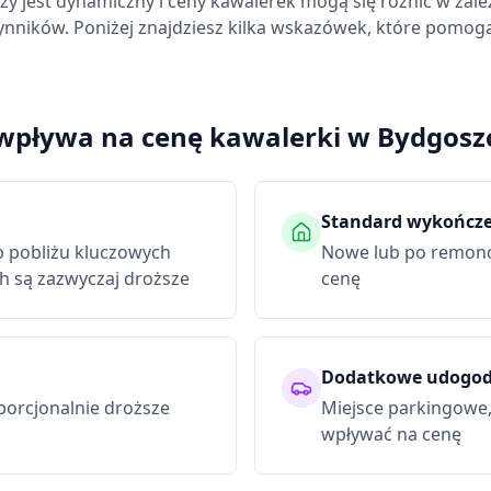
zy
jest dynamiczny i ceny kawalerek mogą się różnić w zależ
ynników. Poniżej znajdziesz kilka wskazówek, które pomogą
wpływa na cenę kawalerki
w Bydgosz
Standard wykończ
b pobliżu kluczowych
Nowe lub po remonc
 są zazwyczaj droższe
cenę
Dodatkowe udogod
porcjonalnie droższe
Miejsce parkingowe,
wpływać na cenę