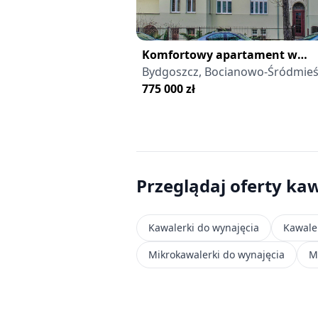
Komfortowy apartament w
centrum Bydgoszczy
Bydgoszcz, Bocianowo-Śródmieś
Stare Miasto
775 000
zł
Przeglądaj oferty ka
Kawalerki do wynajęcia
Kawale
Mikrokawalerki do wynajęcia
M