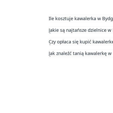
Ile kosztuje kawalerka w Byd
Ceny kawalerek w Bydgoszczy za
Jakie są najtańsze dzielnice 
kawalerki w Bydgoszczy to okoł
Aktualne dane o cenach znajdzi
Czy opłaca się kupić kawalerk
Jak znaleźć tanią kawalerkę w