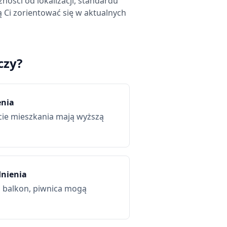
ności od lokalizacji, standardu
 Ci zorientować się w aktualnych
czy
?
enia
ie mieszkania mają wyższą
nienia
 balkon, piwnica mogą