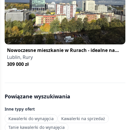
w
cenach
do
400 000
zł
—
przystępne
Nowoczesne mieszkanie w Rurach - idealne na
mieszkania
start
Lublin, Rury
na
309 000
zł
start
lub
pod
inwestycję.
Powiązane wyszukiwania
Inne typy ofert
Kawalerki do wynajęcia
Kawalerki na sprzedaż
Tanie kawalerki do wynajęcia