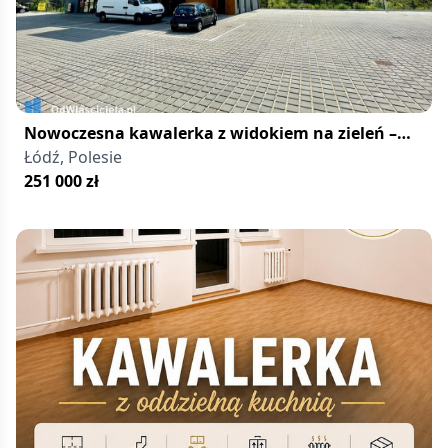
Nowoczesna kawalerka z widokiem na zieleń –
Łódź Polesie
Łódź, Polesie
251 000
zł