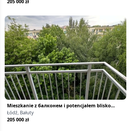
205 000
zł
Mieszkanie z балконем i potencjałem blisko
Manufaktury
Łódź, Bałuty
205 000
zł