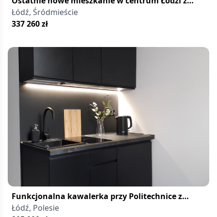
Ostatnie nowe mieszkanie w centrum Łodzi z
tarasem na dachu
Łódź, Śródmieście
337 260
zł
Funkcjonalna kawalerka przy Politechnice z
parkingiem
Łódź, Polesie