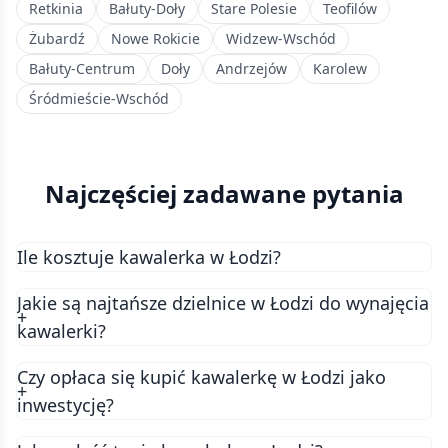
Retkinia
Bałuty-Doły
Stare Polesie
Teofilów
Żubardź
Nowe Rokicie
Widzew-Wschód
Bałuty-Centrum
Doły
Andrzejów
Karolew
Śródmieście-Wschód
Najczęściej zadawane pytania
Ile kosztuje kawalerka w Łodzi?
Ceny kawalerek w Łodzi zależą od lokalizacji,
Jakie są najtańsze dzielnice w Łodzi do wynajęcia
metrażu i stanu technicznego. Obecnie średnia
kawalerki?
cena wynajmu kawalerki w Łodzi to około 1600 zł
miesięcznie. Natomiast średnia cena zakupu
Czy opłaca się kupić kawalerkę w Łodzi jako
kawalerki wynosi około 260000 zł. Aktualne dane o
cenach znajdziesz na Kavalerka.pl.
inwestycję?