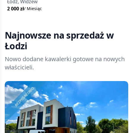
Łodzi na Widzewie
Łódź, Widzew
2 000
zł
/ Miesiąc
Najnowsze na sprzedaż
w
Łodzi
Nowo dodane kawalerki gotowe na nowych
właścicieli.