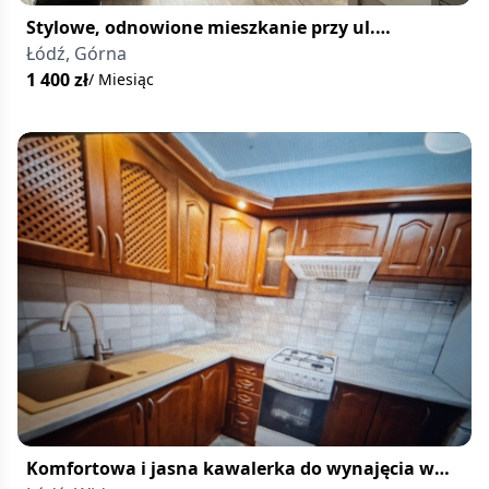
Stylowe, odnowione mieszkanie przy ul.
Lokatorskiej w Łodzi
Łódź, Górna
1 400
zł
/ Miesiąc
Komfortowa i jasna kawalerka do wynajęcia w