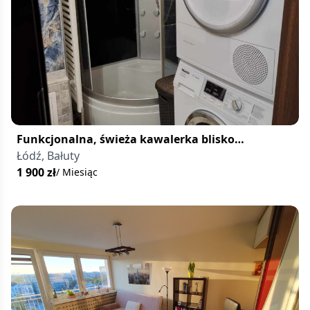
Funkcjonalna, świeża kawalerka blisko
Manufaktury – Bałuty
Łódź, Bałuty
1 900
zł
/ Miesiąc