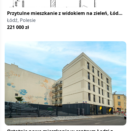
Przytulne mieszkanie z widokiem na zieleń, Łódź
Polesie
Łódź, Polesie
221 000
zł