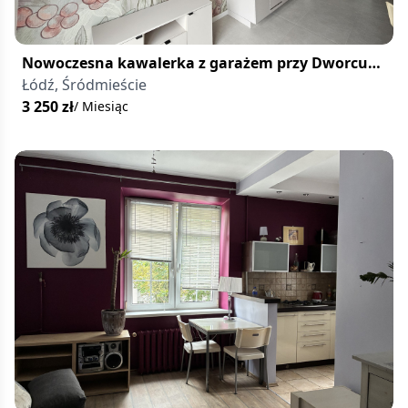
Nowoczesna kawalerka z garażem przy Dworcu
Łódź Fabryczna
Łódź, Śródmieście
3 250
zł
/ Miesiąc