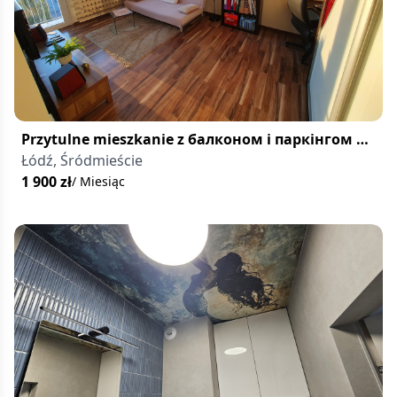
Przytulne mieszkanie z балконом i паркінгом w
centrum Łodzi
Łódź, Śródmieście
1 900
zł
/ Miesiąc