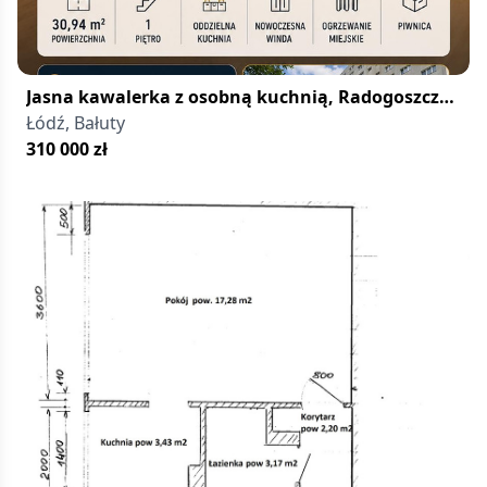
Jasna kawalerka z osobną kuchnią, Radogoszcz
Zachód
Łódź, Bałuty
310 000
zł