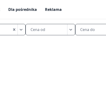
ż
Dla pośrednika
Reklama
Mikrokawalerki
na
Cena od
Cena do
sprzedaż
Lublin