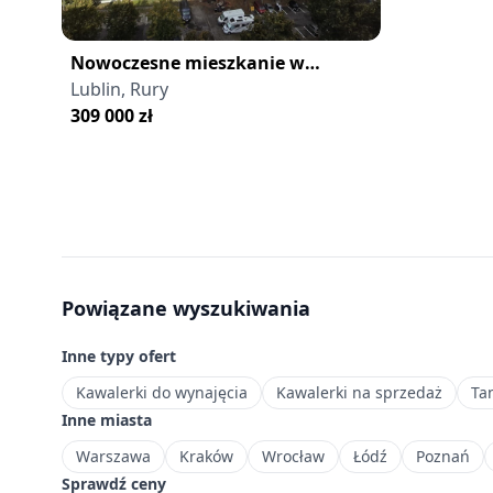
m²,
które
sprawdzą
Nowoczesne mieszkanie w
się
Rurach - idealne na start
Lublin, Rury
jako
309 000
zł
pierwsza
nieruchomość
lub
inwestycja
pod
wynajem.
Powiązane wyszukiwania
Inne typy ofert
Kawalerki do wynajęcia
Kawalerki na sprzedaż
Ta
Inne miasta
Warszawa
Kraków
Wrocław
Łódź
Poznań
Sprawdź ceny