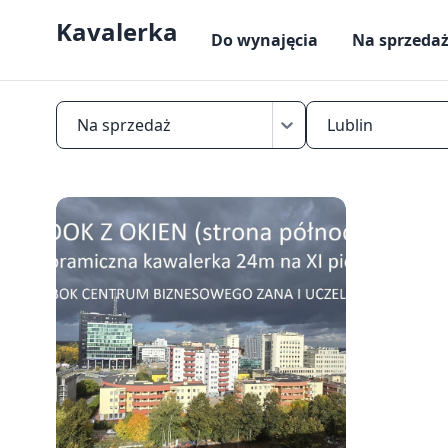
Kavalerka
Do wynajęcia
Na sprzeda
Na sprzedaż
Lublin
Znajdź
mikrokawalerkę
na
sprzedaż
w
Lublinie
—
mieszkania
do
25