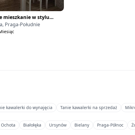
e mieszkanie w stylu
awskim blisko metra
, Praga-Południe
 Miesiąc
nie kawalerki do wynajęcia
Tanie kawalerki na sprzedaż
Mikr
Ochota
Białołęka
Ursynów
Bielany
Praga-Północ
Ż