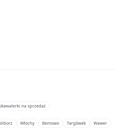
okawalerki na sprzedaż
oliborz
Włochy
Bemowo
Targówek
Wawer