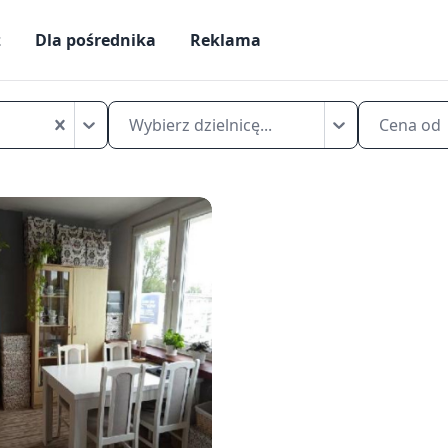
ż
Dla pośrednika
Reklama
Mikrokawalerki
do
Wybierz dzielnicę...
Cena od
wynajęcia
Warszawa