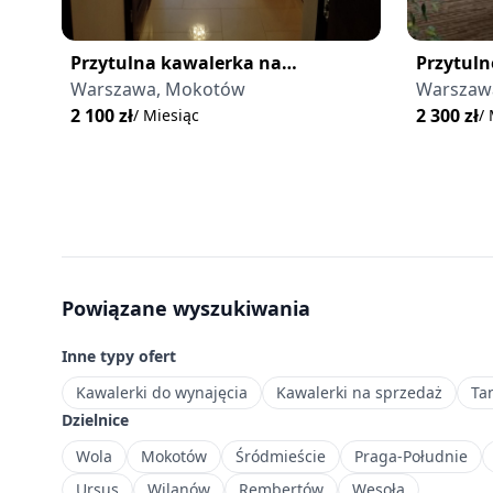
25
m²,
idealne
Przytulna kawalerka na
Przytuln
dla
Mokotowie – blisko zieleni i
Warszawa, Mokotów
skandyn
Warszawa
studentów
tramwaju
2 100
zł
2 300
zł
/ Miesiąc
/
i
singli
ceniących
niezależność.
Powiązane wyszukiwania
Inne typy ofert
Kawalerki do wynajęcia
Kawalerki na sprzedaż
Ta
Dzielnice
Wola
Mokotów
Śródmieście
Praga-Południe
Ursus
Wilanów
Rembertów
Wesoła