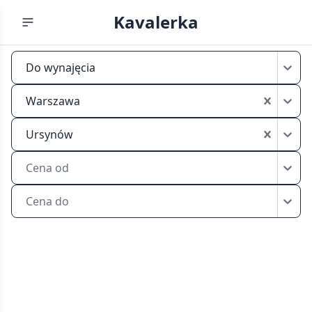
Kavalerka
Mikrokawalerki
Do wynajęcia
do
wynajęcia
Warszawa
Warszawa
Ursynów
Ursynów
Cena od
Cena do
Przeglądaj
mikrokawalerki
do
wynajęcia