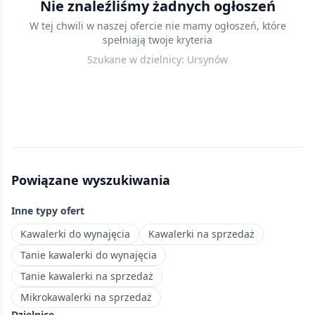
Nie znaleźliśmy żadnych ogłoszeń
w
W tej chwili w naszej ofercie nie mamy ogłoszeń, które
Warszawie
spełniają twoje kryteria
—
Szukane w dzielnicy:
Ursynów
kompaktowe
mieszkania
do
25
m²,
idealne
dla
Powiązane wyszukiwania
studentów
i
Inne typy ofert
singli
ceniących
Kawalerki do wynajęcia
Kawalerki na sprzedaż
niezależność.
Tanie kawalerki do wynajęcia
Zielona
Tanie kawalerki na sprzedaż
dzielnica
Mikrokawalerki na sprzedaż
na
Dzielnice