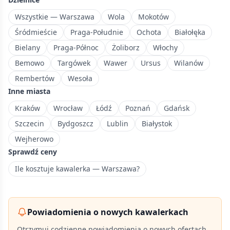
południu
Warszawy,
Wszystkie — Warszawa
Wola
Mokotów
popularna
Śródmieście
Praga-Południe
Ochota
Białołęka
wśród
Bielany
Praga-Północ
Żoliborz
Włochy
rodzin.
Bemowo
Targówek
Wawer
Ursus
Wilanów
Rembertów
Wesoła
Inne miasta
Kraków
Wrocław
Łódź
Poznań
Gdańsk
Szczecin
Bydgoszcz
Lublin
Białystok
Wejherowo
Sprawdź ceny
Ile kosztuje kawalerka — Warszawa?
Powiadomienia o nowych kawalerkach
Otrzymuj codzienne powiadomienia o nowych ofertach