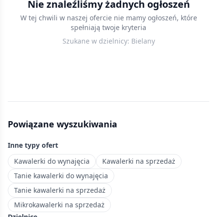
Nie znaleźliśmy żadnych ogłoszeń
w
W tej chwili w naszej ofercie nie mamy ogłoszeń, które
Warszawie
spełniają twoje kryteria
—
Szukane w dzielnicy:
Bielany
kompaktowe
mieszkania
do
25
m²,
idealne
dla
Powiązane wyszukiwania
studentów
i
Inne typy ofert
singli
ceniących
Kawalerki do wynajęcia
Kawalerki na sprzedaż
niezależność.
Tanie kawalerki do wynajęcia
Spokojna
Tanie kawalerki na sprzedaż
dzielnica
Mikrokawalerki na sprzedaż
z
Dzielnice