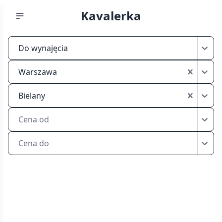
Kavalerka
Mikrokawalerki
Do wynajęcia
do
wynajęcia
Warszawa
Warszawa
Bielany
Bielany
Cena od
Cena do
Przeglądaj
mikrokawalerki
do
wynajęcia