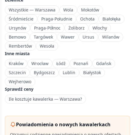
dużą
ilością
Wszystkie — Warszawa
Wola
Mokotów
parków
Śródmieście
Praga-Południe
Ochota
Białołęka
i
Ursynów
Praga-Północ
Żoliborz
Włochy
terenów
Bemowo
Targówek
Wawer
Ursus
Wilanów
rekreacyjnych.
Rembertów
Wesoła
Inne miasta
Kraków
Wrocław
Łódź
Poznań
Gdańsk
Szczecin
Bydgoszcz
Lublin
Białystok
Wejherowo
Sprawdź ceny
Ile kosztuje kawalerka — Warszawa?
Powiadomienia o nowych kawalerkach
Otrzymuj codzienne powiadomienia o nowych ofertach