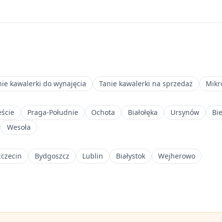
nie kawalerki do wynajęcia
Tanie kawalerki na sprzedaż
Mikr
ście
Praga-Południe
Ochota
Białołęka
Ursynów
Bi
Wesoła
zczecin
Bydgoszcz
Lublin
Białystok
Wejherowo