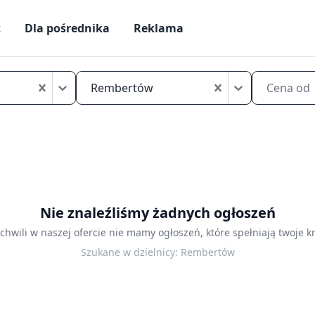
ż
Dla pośrednika
Reklama
Mikrokawalerki
do
Rembertów
Cena od
wynajęcia
Warszawa
Rembertów
Nie znaleźliśmy żadnych ogłoszeń
 chwili w naszej ofercie nie mamy ogłoszeń, które spełniają twoje kr
Szukane w dzielnicy:
Rembertów