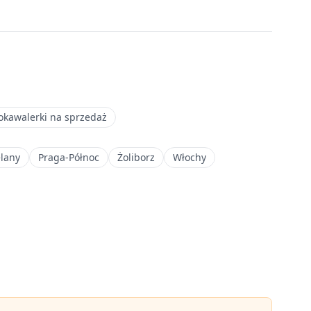
okawalerki na sprzedaż
elany
Praga-Północ
Żoliborz
Włochy