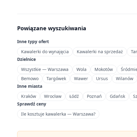
25
m²,
idealne
dla
Powiązane wyszukiwania
studentów
i
Inne typy ofert
singli
ceniących
Kawalerki do wynajęcia
Kawalerki na sprzedaż
Ta
niezależność.
Dzielnice
Wschodnia
Wszystkie — Warszawa
Wola
Mokotów
Śródmie
dzielnica
Bemowo
Targówek
Wawer
Ursus
Wilanów
Warszawy
Inne miasta
o
charakterze
Kraków
Wrocław
Łódź
Poznań
Gdańsk
S
mieszkaniowym
Sprawdź ceny
z
Ile kosztuje kawalerka — Warszawa?
historycznym
garnizoneiem.