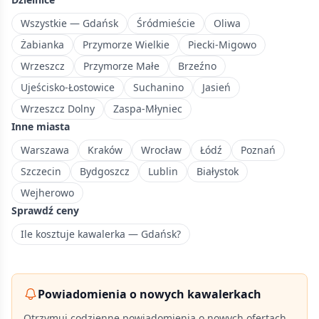
Gdańska
z
Wszystkie — Gdańsk
Śródmieście
Oliwa
przewagą
Żabianka
Przymorze Wielkie
Piecki-Migowo
zabudowy
Wrzeszcz
Przymorze Małe
Brzeźno
jednorodzinnej.
Ujeścisko-Łostowice
Suchanino
Jasień
Wrzeszcz Dolny
Zaspa-Młyniec
Inne miasta
Warszawa
Kraków
Wrocław
Łódź
Poznań
Szczecin
Bydgoszcz
Lublin
Białystok
Wejherowo
Sprawdź ceny
Ile kosztuje kawalerka — Gdańsk?
Powiadomienia o nowych kawalerkach
Otrzymuj codzienne powiadomienia o nowych ofertach