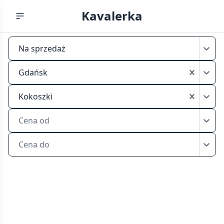
Kavalerka
Kawalerka
Na sprzedaż
Gdańsk
Kokoszki
Gdańsk
sprzedaż
Kokoszki
Cena od
Cena do
Kawalerki
na
sprzedaż
w