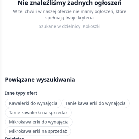
Nie znaleźliśmy żadnych ogłoszeń
Gdańsku
W tej chwili w naszej ofercie nie mamy ogłoszeń, które
—
spełniają twoje kryteria
przejrzyj
Szukane w dzielnicy:
Kokoszki
aktualne
oferty,
porównaj
ceny
za
metr
i
Powiązane wyszukiwania
wybierz
mieszkanie
Inne typy ofert
w
najlepszej
Kawalerki do wynajęcia
Tanie kawalerki do wynajęcia
lokalizacji.
Tanie kawalerki na sprzedaż
Dzielnica
Mikrokawalerki do wynajęcia
na
Mikrokawalerki na sprzedaż
południu
Dzielnice