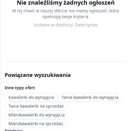
Nie znaleźliśmy żadnych ogłoszeń
Krakowie
W tej chwili w naszej ofercie nie mamy ogłoszeń, które
—
spełniają twoje kryteria
przejrzyj
Szukane w dzielnicy:
Zwierzyniec
aktualne
oferty,
porównaj
ceny
za
metr
i
Powiązane wyszukiwania
wybierz
mieszkanie
Inne typy ofert
w
najlepszej
Kawalerki do wynajęcia
Tanie kawalerki do wynajęcia
lokalizacji.
Tanie kawalerki na sprzedaż
Zielona
Mikrokawalerki do wynajęcia
dzielnica
Mikrokawalerki na sprzedaż
Krakowa
Dzielnice