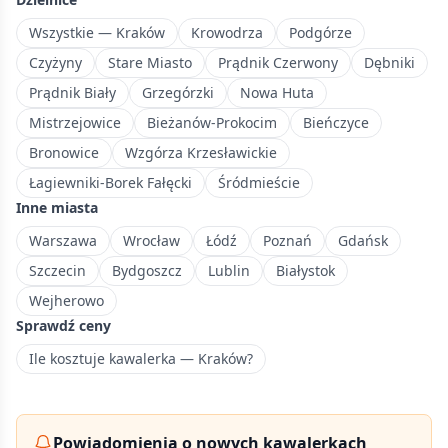
z
Kopcem
Wszystkie — Kraków
Krowodrza
Podgórze
Kościuszki
Czyżyny
Stare Miasto
Prądnik Czerwony
Dębniki
i
Prądnik Biały
Grzegórzki
Nowa Huta
terenami
Mistrzejowice
Bieżanów-Prokocim
Bieńczyce
rekreacyjnymi.
Bronowice
Wzgórza Krzesławickie
Łagiewniki-Borek Fałęcki
Śródmieście
Inne miasta
Warszawa
Wrocław
Łódź
Poznań
Gdańsk
Szczecin
Bydgoszcz
Lublin
Białystok
Wejherowo
Sprawdź ceny
Ile kosztuje kawalerka — Kraków?
Powiadomienia o nowych kawalerkach