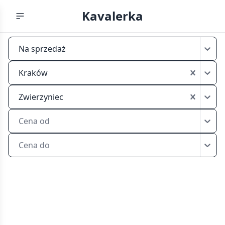
Kavalerka
Kawalerka
Na sprzedaż
Kraków
Zwierzyniec
Kraków
sprzedaż
Zwierzyniec
Cena od
Cena do
Kawalerki
na
sprzedaż
w