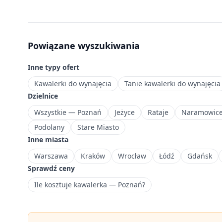
ceny
za
metr
i
Powiązane wyszukiwania
wybierz
mieszkanie
Inne typy ofert
w
najlepszej
Kawalerki do wynajęcia
Tanie kawalerki do wynajęcia
lokalizacji.
Dzielnice
Jedna
Wszystkie — Poznań
Jeżyce
Rataje
Naramowic
z
Podolany
Stare Miasto
najbardziej
Inne miasta
prestiżowych
dzielnic
Warszawa
Kraków
Wrocław
Łódź
Gdańsk
Poznania
Sprawdź ceny
z
Ile kosztuje kawalerka — Poznań?
bogatą
infrastrukturą.