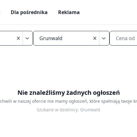
ż
Dla pośrednika
Reklama
Kawalerka
Poznań
Grunwald
Cena od
Grunwald
sprzedaż
Nie znaleźliśmy żadnych ogłoszeń
 chwili w naszej ofercie nie mamy ogłoszeń, które spełniają twoje kr
Szukane w dzielnicy:
Grunwald