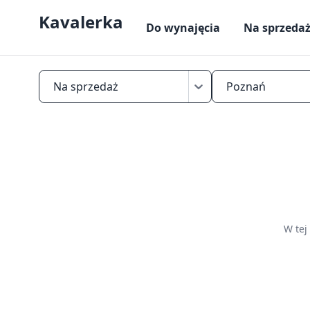
Kavalerka
Do wynajęcia
Na sprzeda
Na sprzedaż
Poznań
Kawalerki
na
sprzedaż
w
Poznaniu
—
W tej
przejrzyj
aktualne
oferty,
porównaj