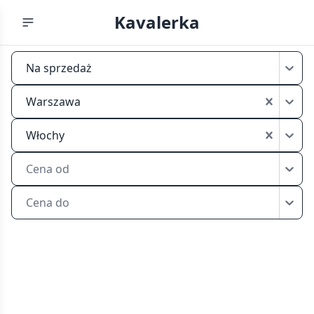
Kavalerka
Kawalerka
Na sprzedaż
Warszawa
Włochy
Warszawa
sprzedaż
Włochy
Cena od
Cena do
Kawalerki
na
sprzedaż
w