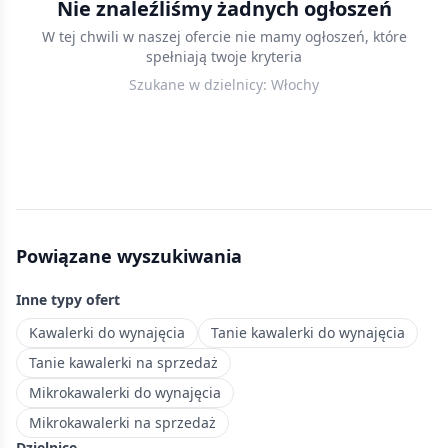
Nie znaleźliśmy żadnych ogłoszeń
Warszawie
W tej chwili w naszej ofercie nie mamy ogłoszeń, które
—
spełniają twoje kryteria
przejrzyj
Szukane w dzielnicy:
Włochy
aktualne
oferty,
porównaj
ceny
za
metr
i
Powiązane wyszukiwania
wybierz
mieszkanie
Inne typy ofert
w
najlepszej
Kawalerki do wynajęcia
Tanie kawalerki do wynajęcia
lokalizacji.
Tanie kawalerki na sprzedaż
Dzielnica
Mikrokawalerki do wynajęcia
w
Mikrokawalerki na sprzedaż
zachodniej
Dzielnice