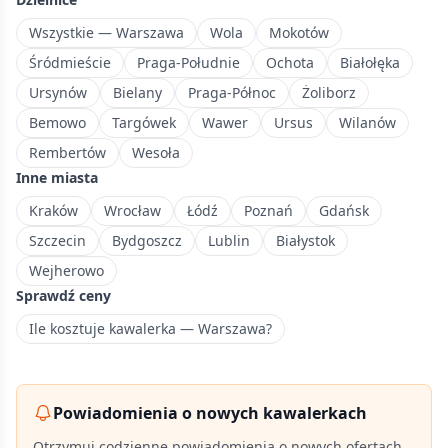
części
Warszawy,
Wszystkie — Warszawa
Wola
Mokotów
blisko
Śródmieście
Praga-Południe
Ochota
Białołęka
lotniska.
Ursynów
Bielany
Praga-Północ
Żoliborz
Bemowo
Targówek
Wawer
Ursus
Wilanów
Rembertów
Wesoła
Inne miasta
Kraków
Wrocław
Łódź
Poznań
Gdańsk
Szczecin
Bydgoszcz
Lublin
Białystok
Wejherowo
Sprawdź ceny
Ile kosztuje kawalerka — Warszawa?
Powiadomienia o nowych kawalerkach
Otrzymuj codzienne powiadomienia o nowych ofertach