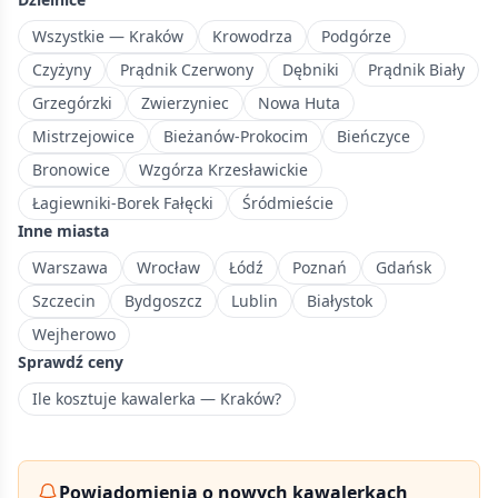
z
zabytkami
Wszystkie — Kraków
Krowodrza
Podgórze
i
Czyżyny
Prądnik Czerwony
Dębniki
Prądnik Biały
Starym
Grzegórzki
Zwierzyniec
Nowa Huta
Rynkiem.
Mistrzejowice
Bieżanów-Prokocim
Bieńczyce
Bronowice
Wzgórza Krzesławickie
Łagiewniki-Borek Fałęcki
Śródmieście
Inne miasta
Warszawa
Wrocław
Łódź
Poznań
Gdańsk
Szczecin
Bydgoszcz
Lublin
Białystok
Wejherowo
Sprawdź ceny
Ile kosztuje kawalerka — Kraków?
Powiadomienia o nowych kawalerkach