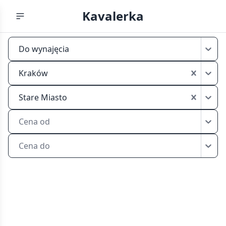
Kavalerka
Mikrokawalerki
Do wynajęcia
do
wynajęcia
Kraków
Kraków
Stare
Stare Miasto
Miasto
Cena od
Cena do
Przeglądaj
mikrokawalerki
do
wynajęcia