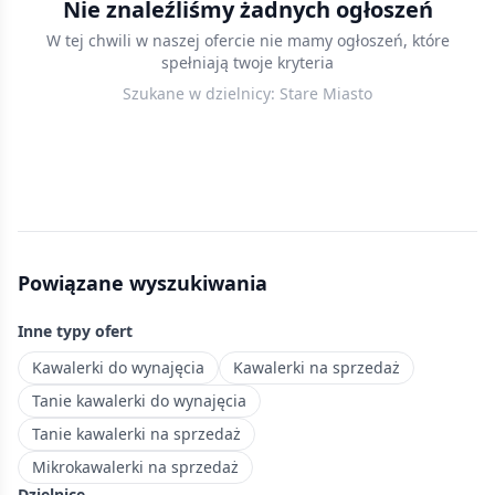
Nie znaleźliśmy żadnych ogłoszeń
w
W tej chwili w naszej ofercie nie mamy ogłoszeń, które
Krakowie
spełniają twoje kryteria
—
Szukane w dzielnicy:
Stare Miasto
kompaktowe
mieszkania
do
25
m²,
idealne
dla
Powiązane wyszukiwania
studentów
i
Inne typy ofert
singli
ceniących
Kawalerki do wynajęcia
Kawalerki na sprzedaż
niezależność.
Tanie kawalerki do wynajęcia
Historyczne
Tanie kawalerki na sprzedaż
centrum
Mikrokawalerki na sprzedaż
Poznania
Dzielnice