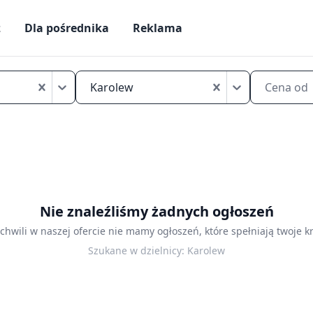
ż
Dla pośrednika
Reklama
Mikrokawalerki
na
Karolew
Cena od
sprzedaż
Łódź
Karolew
Nie znaleźliśmy żadnych ogłoszeń
 chwili w naszej ofercie nie mamy ogłoszeń, które spełniają twoje kr
Szukane w dzielnicy:
Karolew