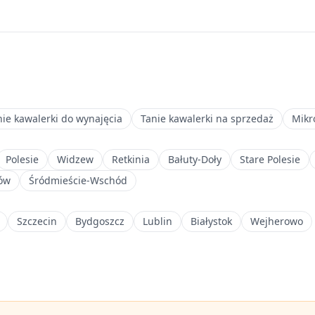
nie kawalerki do wynajęcia
Tanie kawalerki na sprzedaż
Mikr
Polesie
Widzew
Retkinia
Bałuty-Doły
Stare Polesie
ów
Śródmieście-Wschód
Szczecin
Bydgoszcz
Lublin
Białystok
Wejherowo