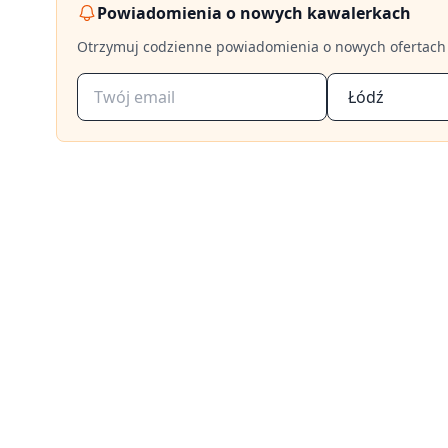
Karolew-
Powiadomienia o nowych kawalerkach
Retkinia
Otrzymuj codzienne powiadomienia o nowych ofertach
Wschód.
Łódź