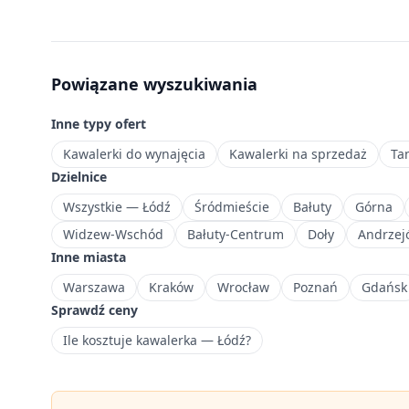
m²,
które
sprawdzą
się
Powiązane wyszukiwania
jako
pierwsza
Inne typy ofert
nieruchomość
lub
Kawalerki do wynajęcia
Kawalerki na sprzedaż
Ta
inwestycja
Dzielnice
pod
Wszystkie — Łódź
Śródmieście
Bałuty
Górna
wynajem.
Widzew-Wschód
Bałuty-Centrum
Doły
Andrzej
Obszar
Inne miasta
mieszkaniowy
w
Warszawa
Kraków
Wrocław
Poznań
Gdańsk
południowej
Sprawdź ceny
części
Ile kosztuje kawalerka — Łódź?
Łodzi
w
ramach