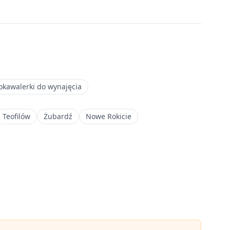
okawalerki do wynajęcia
Teofilów
Żubardź
Nowe Rokicie