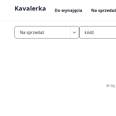
Kavalerka
Do wynajęcia
Na sprzeda
Na sprzedaż
Łódź
Znajdź
mikrokawalerkę
na
sprzedaż
w
Łodzi
W tej
—
mieszkania
do
25