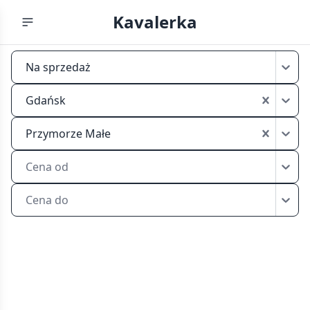
Kavalerka
Tanie
Na sprzedaż
kawalerki
na
Gdańsk
sprzedaż
Gdańsk
Przymorze Małe
Przymorze
Małe
Cena od
Cena do
Tanie
kawalerki
na
sprzedaż