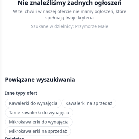
Nie znaleźliśmy żadnych ogłoszeń
w
W tej chwili w naszej ofercie nie mamy ogłoszeń, które
Gdańsku
spełniają twoje kryteria
w
Szukane w dzielnicy:
Przymorze Małe
cenach
do
400 000
zł
—
przystępne
mieszkania
Powiązane wyszukiwania
na
start
Inne typy ofert
lub
pod
Kawalerki do wynajęcia
Kawalerki na sprzedaż
inwestycję.
Tanie kawalerki do wynajęcia
Nadmorska
Mikrokawalerki do wynajęcia
dzielnica
Mikrokawalerki na sprzedaż
mieszkaniowa
Dzielnice