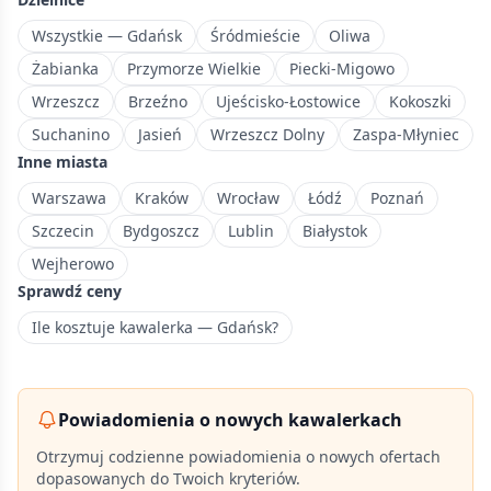
z
plażą
Wszystkie — Gdańsk
Śródmieście
Oliwa
i
Żabianka
Przymorze Wielkie
Piecki-Migowo
terenami
Wrzeszcz
Brzeźno
Ujeścisko-Łostowice
Kokoszki
rekreacyjnymi.
Suchanino
Jasień
Wrzeszcz Dolny
Zaspa-Młyniec
Inne miasta
Warszawa
Kraków
Wrocław
Łódź
Poznań
Szczecin
Bydgoszcz
Lublin
Białystok
Wejherowo
Sprawdź ceny
Ile kosztuje kawalerka — Gdańsk?
Powiadomienia o nowych kawalerkach
Otrzymuj codzienne powiadomienia o nowych ofertach
dopasowanych do Twoich kryteriów.