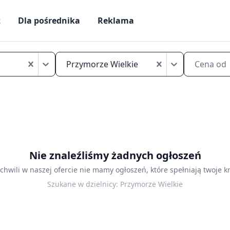
ż
Dla pośrednika
Reklama
Kawalerka
Gdańsk
Przymorze Wielkie
Cena od
Przymorze
Wielkie
wynajem
Nie znaleźliśmy żadnych ogłoszeń
 chwili w naszej ofercie nie mamy ogłoszeń, które spełniają twoje kr
Szukane w dzielnicy:
Przymorze Wielkie