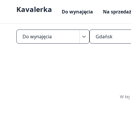
Kavalerka
Do wynajęcia
Na sprzeda
Do wynajęcia
Gdańsk
Aktualne
oferty
kawalerek
do
wynajęcia
w
W tej
Gdańsku
—
porównaj
ceny,