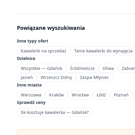
lokalizacje
i
standard
wykończenia.
Powiązane wyszukiwania
Nowe
ogłoszenia
Inne typy ofert
dodawane
codziennie.
Kawalerki na sprzedaż
Tanie kawalerki do wynajęcia
Największa
Dzielnice
dzielnica
Wszystkie — Gdańsk
Śródmieście
Oliwa
Żabia
mieszkaniowa
Jasień
Wrzeszcz Dolny
Zaspa-Młyniec
Gdańska
Inne miasta
z
licznymi
Warszawa
Kraków
Wrocław
Łódź
Poznań
blokowiskami.
Sprawdź ceny
Ile kosztuje kawalerka — Gdańsk?