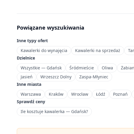
m²,
które
sprawdzą
się
Powiązane wyszukiwania
jako
pierwsza
Inne typy ofert
nieruchomość
lub
Kawalerki do wynajęcia
Kawalerki na sprzedaż
Ta
inwestycja
Dzielnice
pod
Wszystkie — Gdańsk
Śródmieście
Oliwa
Żabia
wynajem.
Jasień
Wrzeszcz Dolny
Zaspa-Młyniec
Największa
Inne miasta
dzielnica
mieszkaniowa
Warszawa
Kraków
Wrocław
Łódź
Poznań
Gdańska
Sprawdź ceny
z
Ile kosztuje kawalerka — Gdańsk?
licznymi
blokowiskami.