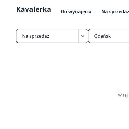
Kavalerka
Do wynajęcia
Na sprzeda
Na sprzedaż
Gdańsk
Znajdź
mikrokawalerkę
na
sprzedaż
w
Gdańsku
W tej
—
mieszkania
do
25