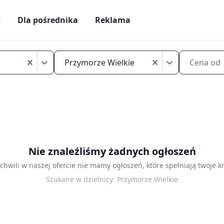
ż
Dla pośrednika
Reklama
Mikrokawalerki
na
Przymorze Wielkie
Cena od
sprzedaż
Gdańsk
Przymorze
Wielkie
Nie znaleźliśmy żadnych ogłoszeń
 chwili w naszej ofercie nie mamy ogłoszeń, które spełniają twoje kr
Szukane w dzielnicy:
Przymorze Wielkie