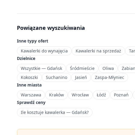
m²,
które
sprawdzą
się
Powiązane wyszukiwania
jako
pierwsza
Inne typy ofert
nieruchomość
lub
Kawalerki do wynajęcia
Kawalerki na sprzedaż
Ta
inwestycja
Dzielnice
pod
Wszystkie — Gdańsk
Śródmieście
Oliwa
Żabia
wynajem.
Kokoszki
Suchanino
Jasień
Zaspa-Młyniec
Część
Inne miasta
historycznego
Wrzeszcza
Warszawa
Kraków
Wrocław
Łódź
Poznań
z
Sprawdź ceny
główną
Ile kosztuje kawalerka — Gdańsk?
stacją
kolejową.