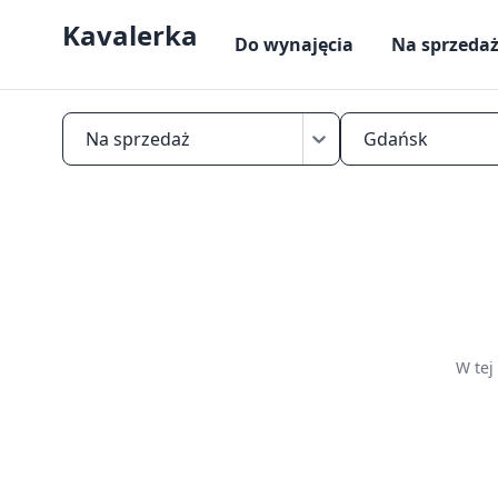
Kavalerka
Do wynajęcia
Na sprzeda
Na sprzedaż
Gdańsk
Znajdź
mikrokawalerkę
na
sprzedaż
w
Gdańsku
W tej
—
mieszkania
do
25