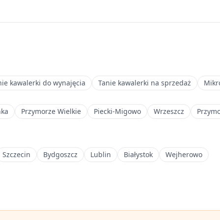
nie kawalerki do wynajęcia
Tanie kawalerki na sprzedaż
Mikr
nka
Przymorze Wielkie
Piecki-Migowo
Wrzeszcz
Przymo
Szczecin
Bydgoszcz
Lublin
Białystok
Wejherowo