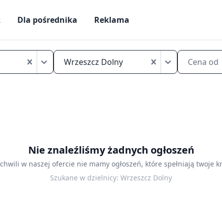
ż
Dla pośrednika
Reklama
Mikrokawalerki
na
Wrzeszcz Dolny
Cena od
sprzedaż
Gdańsk
Wrzeszcz
Dolny
Nie znaleźliśmy żadnych ogłoszeń
 chwili w naszej ofercie nie mamy ogłoszeń, które spełniają twoje kr
Szukane w dzielnicy:
Wrzeszcz Dolny