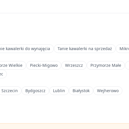
nie kawalerki do wynajęcia
Tanie kawalerki na sprzedaż
Mikr
rze Wielkie
Piecki-Migowo
Wrzeszcz
Przymorze Małe
ec
Szczecin
Bydgoszcz
Lublin
Białystok
Wejherowo