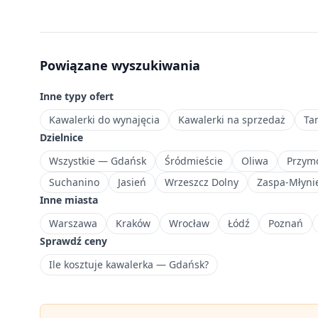
m²,
które
sprawdzą
się
Powiązane wyszukiwania
jako
pierwsza
Inne typy ofert
nieruchomość
lub
Kawalerki do wynajęcia
Kawalerki na sprzedaż
Ta
inwestycja
Dzielnice
pod
Wszystkie — Gdańsk
Śródmieście
Oliwa
Przymo
wynajem.
Suchanino
Jasień
Wrzeszcz Dolny
Zaspa-Młyni
Nadmorska
Inne miasta
dzielnica
Gdańska
Warszawa
Kraków
Wrocław
Łódź
Poznań
w
Sprawdź ceny
ramach
Ile kosztuje kawalerka — Gdańsk?
Żabianka-
Wejhera-
Jelitkowo-