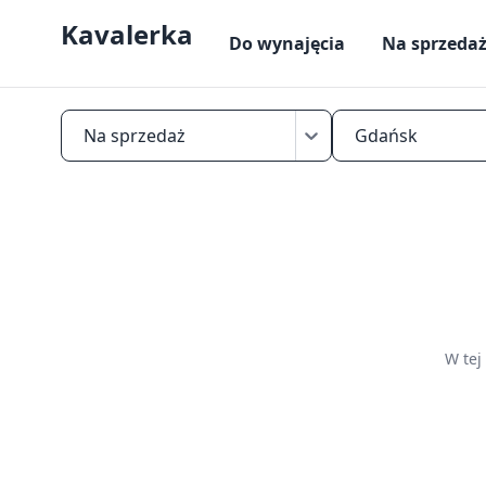
Kavalerka
Do wynajęcia
Na sprzeda
Na sprzedaż
Gdańsk
Znajdź
mikrokawalerkę
na
sprzedaż
w
Gdańsku
W tej
—
mieszkania
do
25