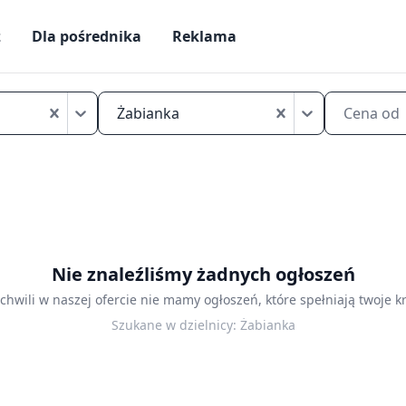
ż
Dla pośrednika
Reklama
Mikrokawalerki
na
Żabianka
Cena od
sprzedaż
Gdańsk
Żabianka
Nie znaleźliśmy żadnych ogłoszeń
 chwili w naszej ofercie nie mamy ogłoszeń, które spełniają twoje kr
Szukane w dzielnicy:
Żabianka