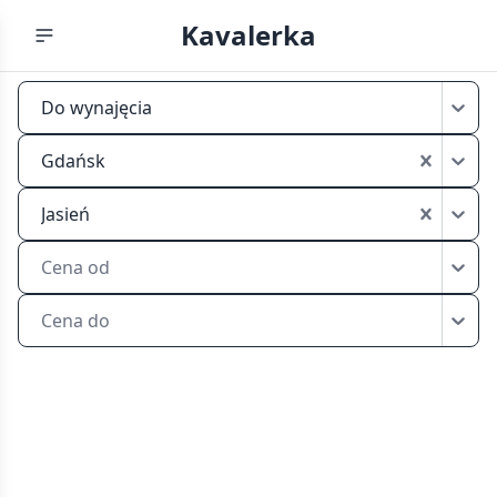
Kavalerka
Mikrokawalerki
Do wynajęcia
do
wynajęcia
Gdańsk
Gdańsk
Jasień
Jasień
Cena od
Cena do
Przeglądaj
mikrokawalerki
do
wynajęcia