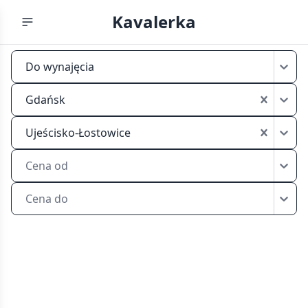
Kavalerka
Mikrokawalerki
Do wynajęcia
do
wynajęcia
Gdańsk
Gdańsk
Ujeścisko-
Ujeścisko-Łostowice
Łostowice
Cena od
Cena do
Przeglądaj
mikrokawalerki
do
wynajęcia