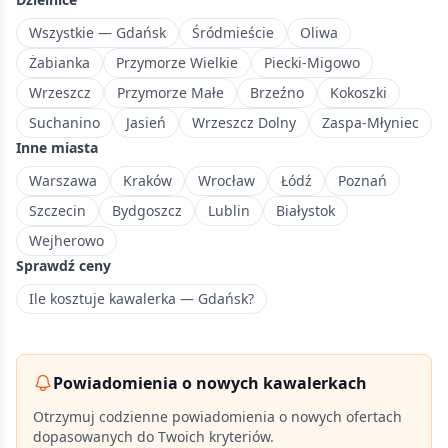
z
mieszaną
Wszystkie — Gdańsk
Śródmieście
Oliwa
zabudową
Żabianka
Przymorze Wielkie
Piecki-Migowo
mieszkaniową.
Wrzeszcz
Przymorze Małe
Brzeźno
Kokoszki
Suchanino
Jasień
Wrzeszcz Dolny
Zaspa-Młyniec
Inne miasta
Warszawa
Kraków
Wrocław
Łódź
Poznań
Szczecin
Bydgoszcz
Lublin
Białystok
Wejherowo
Sprawdź ceny
Ile kosztuje kawalerka — Gdańsk?
Powiadomienia o nowych kawalerkach
Otrzymuj codzienne powiadomienia o nowych ofertach
dopasowanych do Twoich kryteriów.