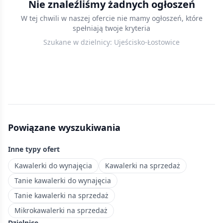
Nie znaleźliśmy żadnych ogłoszeń
w
W tej chwili w naszej ofercie nie mamy ogłoszeń, które
Gdańsku
spełniają twoje kryteria
—
Szukane w dzielnicy:
Ujeścisko-Łostowice
kompaktowe
mieszkania
do
25
m²,
idealne
dla
Powiązane wyszukiwania
studentów
i
Inne typy ofert
singli
ceniących
Kawalerki do wynajęcia
Kawalerki na sprzedaż
niezależność.
Tanie kawalerki do wynajęcia
Południowa
Tanie kawalerki na sprzedaż
dzielnica
Mikrokawalerki na sprzedaż
Gdańska
Dzielnice