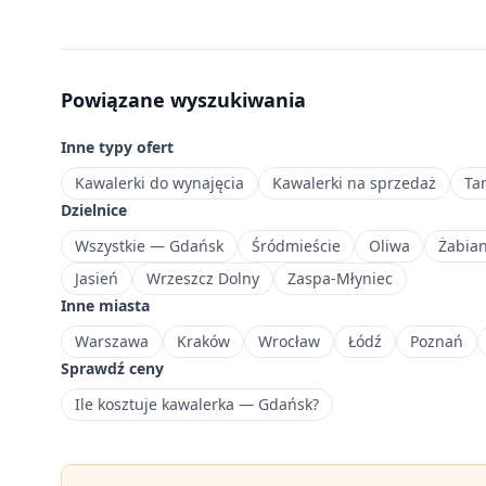
zł/mies.
—
sprawdzone
oferty
Powiązane wyszukiwania
dla
osób
Inne typy ofert
szukających
niedrogiego
Kawalerki do wynajęcia
Kawalerki na sprzedaż
Ta
mieszkania.
Dzielnice
Południowa
Wszystkie — Gdańsk
Śródmieście
Oliwa
Żabia
dzielnica
Jasień
Wrzeszcz Dolny
Zaspa-Młyniec
Gdańska
Inne miasta
z
mieszaną
Warszawa
Kraków
Wrocław
Łódź
Poznań
zabudową
Sprawdź ceny
mieszkaniową.
Ile kosztuje kawalerka — Gdańsk?