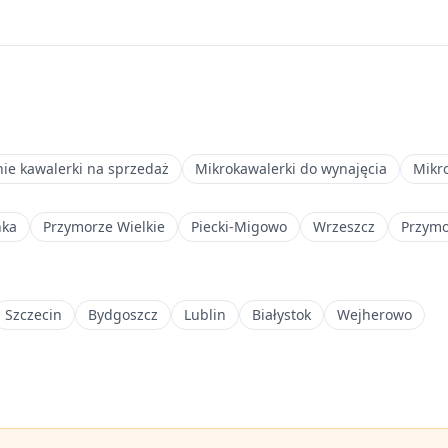
nie kawalerki na sprzedaż
Mikrokawalerki do wynajęcia
Mikr
nka
Przymorze Wielkie
Piecki-Migowo
Wrzeszcz
Przymo
Szczecin
Bydgoszcz
Lublin
Białystok
Wejherowo