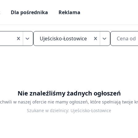
ż
Dla pośrednika
Reklama
Tanie
kawalerki
Ujeścisko-Łostowice
Cena od
do
wynajęcia
Gdańsk
Ujeścisko-
Łostowice
Nie znaleźliśmy żadnych ogłoszeń
 chwili w naszej ofercie nie mamy ogłoszeń, które spełniają twoje kr
Szukane w dzielnicy:
Ujeścisko-Łostowice