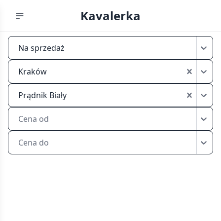
Kavalerka
Mikrokawalerki
Na sprzedaż
na
sprzedaż
Kraków
Kraków
Prądnik
Prądnik Biały
Biały
Cena od
Cena do
Znajdź
mikrokawalerkę
na
sprzedaż