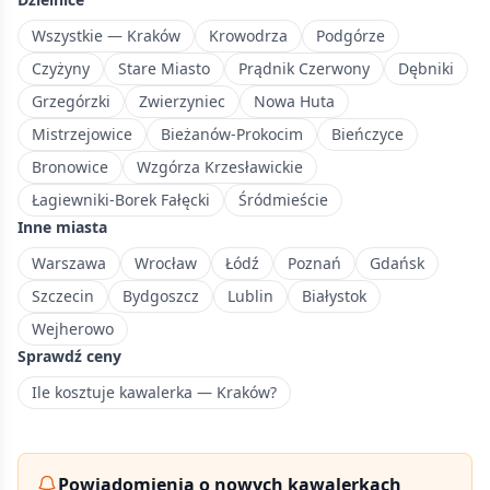
wysunięta
na
Wszystkie — Kraków
Krowodrza
Podgórze
północ
Czyżyny
Stare Miasto
Prądnik Czerwony
Dębniki
dzielnica
Grzegórzki
Zwierzyniec
Nowa Huta
Krakowa
Mistrzejowice
Bieżanów-Prokocim
Bieńczyce
z
przewagą
Bronowice
Wzgórza Krzesławickie
zabudowy
Łagiewniki-Borek Fałęcki
Śródmieście
mieszkaniowej.
Inne miasta
Warszawa
Wrocław
Łódź
Poznań
Gdańsk
Szczecin
Bydgoszcz
Lublin
Białystok
Wejherowo
Sprawdź ceny
Ile kosztuje kawalerka — Kraków?
Powiadomienia o nowych kawalerkach