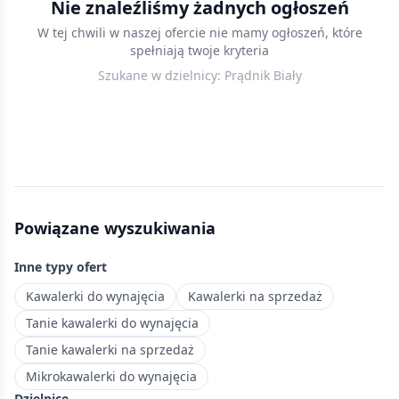
Nie znaleźliśmy żadnych ogłoszeń
w
W tej chwili w naszej ofercie nie mamy ogłoszeń, które
Krakowie
spełniają twoje kryteria
—
Szukane w dzielnicy:
Prądnik Biały
mieszkania
do
25
m²,
które
sprawdzą
się
Powiązane wyszukiwania
jako
pierwsza
Inne typy ofert
nieruchomość
lub
Kawalerki do wynajęcia
Kawalerki na sprzedaż
inwestycja
Tanie kawalerki do wynajęcia
pod
Tanie kawalerki na sprzedaż
wynajem.
Mikrokawalerki do wynajęcia
Najdalej
Dzielnice