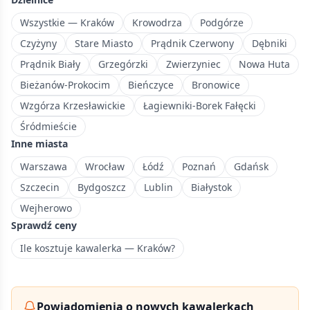
mieszkaniowa
na
Wszystkie — Kraków
Krowodrza
Podgórze
północnym
Czyżyny
Stare Miasto
Prądnik Czerwony
Dębniki
wschodzie
Prądnik Biały
Grzegórzki
Zwierzyniec
Nowa Huta
Krakowa
Bieżanów-Prokocim
Bieńczyce
Bronowice
z
nowoczesnymi
Wzgórza Krzesławickie
Łagiewniki-Borek Fałęcki
osiedlami.
Śródmieście
Inne miasta
Warszawa
Wrocław
Łódź
Poznań
Gdańsk
Szczecin
Bydgoszcz
Lublin
Białystok
Wejherowo
Sprawdź ceny
Ile kosztuje kawalerka — Kraków?
Powiadomienia o nowych kawalerkach