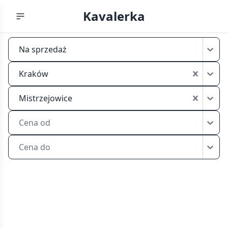
Kavalerka
Mikrokawalerki
Na sprzedaż
na
sprzedaż
Kraków
Kraków
Mistrzejowice
Mistrzejowice
Cena od
Cena do
Znajdź
mikrokawalerkę
na
sprzedaż