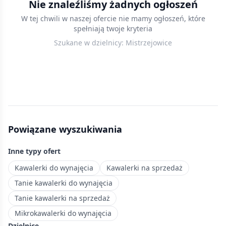
Nie znaleźliśmy żadnych ogłoszeń
w
W tej chwili w naszej ofercie nie mamy ogłoszeń, które
Krakowie
spełniają twoje kryteria
—
Szukane w dzielnicy:
Mistrzejowice
mieszkania
do
25
m²,
które
sprawdzą
się
Powiązane wyszukiwania
jako
pierwsza
Inne typy ofert
nieruchomość
lub
Kawalerki do wynajęcia
Kawalerki na sprzedaż
inwestycja
Tanie kawalerki do wynajęcia
pod
Tanie kawalerki na sprzedaż
wynajem.
Mikrokawalerki do wynajęcia
Dzielnica
Dzielnice