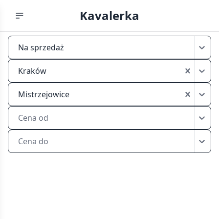
Kavalerka
Tanie
Na sprzedaż
kawalerki
na
Kraków
sprzedaż
Kraków
Mistrzejowice
Mistrzejowice
Cena od
Cena do
Tanie
kawalerki
na
sprzedaż