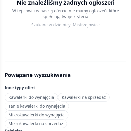
Nie znaleźliśmy żadnych ogłoszeń
w
W tej chwili w naszej ofercie nie mamy ogłoszeń, które
Krakowie
spełniają twoje kryteria
w
Szukane w dzielnicy:
Mistrzejowice
cenach
do
400 000
zł
—
przystępne
mieszkania
Powiązane wyszukiwania
na
start
Inne typy ofert
lub
pod
Kawalerki do wynajęcia
Kawalerki na sprzedaż
inwestycję.
Tanie kawalerki do wynajęcia
Dzielnica
Mikrokawalerki do wynajęcia
mieszkaniowa
Mikrokawalerki na sprzedaż
na
Dzielnice