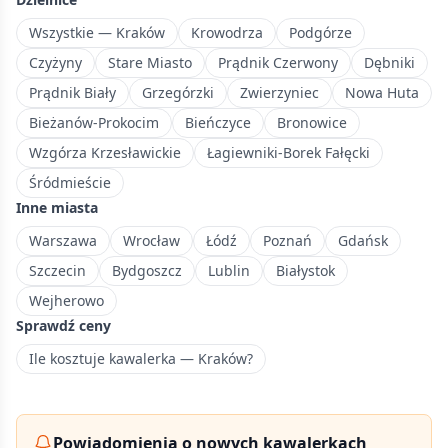
północnym
wschodzie
Wszystkie — Kraków
Krowodrza
Podgórze
Krakowa
Czyżyny
Stare Miasto
Prądnik Czerwony
Dębniki
z
Prądnik Biały
Grzegórzki
Zwierzyniec
Nowa Huta
nowoczesnymi
Bieżanów-Prokocim
Bieńczyce
Bronowice
osiedlami.
Wzgórza Krzesławickie
Łagiewniki-Borek Fałęcki
Śródmieście
Inne miasta
Warszawa
Wrocław
Łódź
Poznań
Gdańsk
Szczecin
Bydgoszcz
Lublin
Białystok
Wejherowo
Sprawdź ceny
Ile kosztuje kawalerka — Kraków?
Powiadomienia o nowych kawalerkach