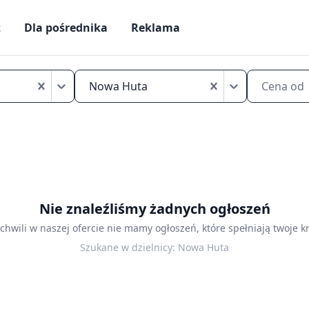
ż
Dla pośrednika
Reklama
Tanie
kawalerki
Nowa Huta
Cena od
na
sprzedaż
Kraków
Nowa
Huta
Nie znaleźliśmy żadnych ogłoszeń
 chwili w naszej ofercie nie mamy ogłoszeń, które spełniają twoje kr
Szukane w dzielnicy:
Nowa Huta