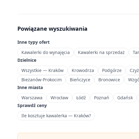
zł
—
przystępne
mieszkania
Powiązane wyszukiwania
na
start
Inne typy ofert
lub
pod
Kawalerki do wynajęcia
Kawalerki na sprzedaż
Ta
inwestycję.
Dzielnice
Największa
Wszystkie — Kraków
Krowodrza
Podgórze
Czy
dzielnica
Bieżanów-Prokocim
Bieńczyce
Bronowice
Wzgó
Krakowa
Inne miasta
z
charakterystyczną
Warszawa
Wrocław
Łódź
Poznań
Gdańsk
architekturą
Sprawdź ceny
i
Ile kosztuje kawalerka — Kraków?
bogatą
historią.