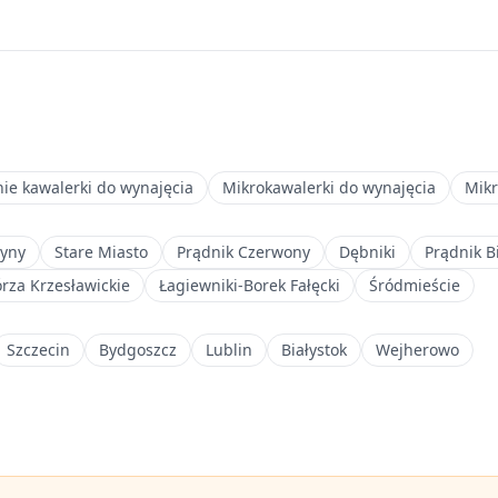
nie kawalerki do wynajęcia
Mikrokawalerki do wynajęcia
Mikr
żyny
Stare Miasto
Prądnik Czerwony
Dębniki
Prądnik B
rza Krzesławickie
Łagiewniki-Borek Fałęcki
Śródmieście
Szczecin
Bydgoszcz
Lublin
Białystok
Wejherowo