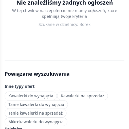
Nie znaleźliśmy żadnych ogłoszeń
we
W tej chwili w naszej ofercie nie mamy ogłoszeń, które
Wrocławiu
spełniają twoje kryteria
—
Szukane w dzielnicy:
Borek
mieszkania
do
25
m²,
które
sprawdzą
się
Powiązane wyszukiwania
jako
pierwsza
Inne typy ofert
nieruchomość
lub
Kawalerki do wynajęcia
Kawalerki na sprzedaż
inwestycja
Tanie kawalerki do wynajęcia
pod
Tanie kawalerki na sprzedaż
wynajem.
Mikrokawalerki do wynajęcia
Dzielnica
Dzielnice