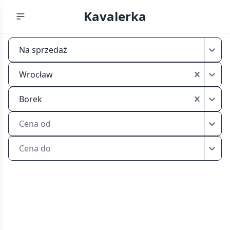
Kavalerka
Mikrokawalerki
Na sprzedaż
na
sprzedaż
Wrocław
Wrocław
Borek
Borek
Cena od
Cena do
Znajdź
mikrokawalerkę
na
sprzedaż