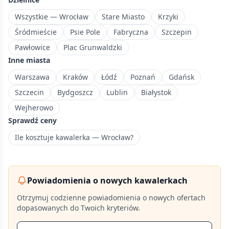
mieszkaniowa
w
Wszystkie — Wrocław
Stare Miasto
Krzyki
zachodniej
Śródmieście
Psie Pole
Fabryczna
Szczepin
części
Pawłowice
Plac Grunwaldzki
Wrocławia.
Inne miasta
Warszawa
Kraków
Łódź
Poznań
Gdańsk
Szczecin
Bydgoszcz
Lublin
Białystok
Wejherowo
Sprawdź ceny
Ile kosztuje kawalerka — Wrocław?
Powiadomienia o nowych kawalerkach
Otrzymuj codzienne powiadomienia o nowych ofertach
dopasowanych do Twoich kryteriów.