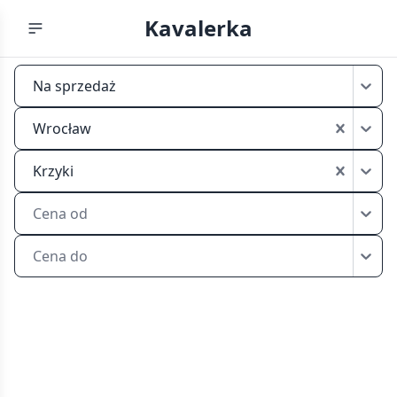
Kavalerka
Mikrokawalerki
Na sprzedaż
na
sprzedaż
Wrocław
Wrocław
Krzyki
Krzyki
Cena od
Cena do
Znajdź
mikrokawalerkę
na
sprzedaż