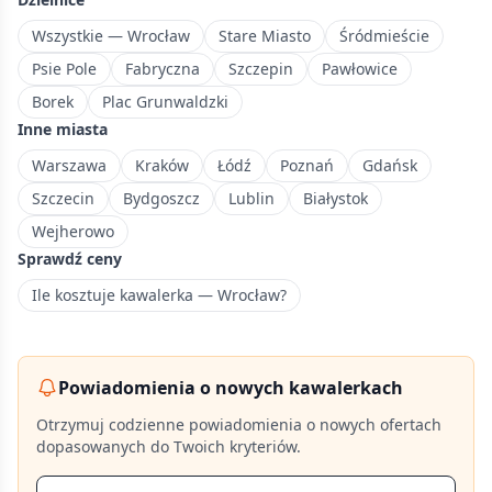
dzielnica
Wrocławia
Wszystkie — Wrocław
Stare Miasto
Śródmieście
z
Psie Pole
Fabryczna
Szczepin
Pawłowice
dynamicznym
Borek
Plac Grunwaldzki
rozwojem
Inne miasta
mieszkaniowym.
Warszawa
Kraków
Łódź
Poznań
Gdańsk
Szczecin
Bydgoszcz
Lublin
Białystok
Wejherowo
Sprawdź ceny
Ile kosztuje kawalerka — Wrocław?
Powiadomienia o nowych kawalerkach
Otrzymuj codzienne powiadomienia o nowych ofertach
dopasowanych do Twoich kryteriów.