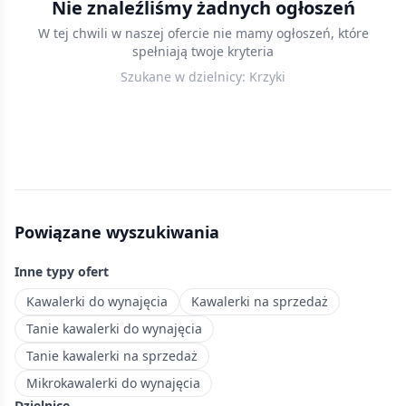
Nie znaleźliśmy żadnych ogłoszeń
we
W tej chwili w naszej ofercie nie mamy ogłoszeń, które
Wrocławiu
spełniają twoje kryteria
—
Szukane w dzielnicy:
Krzyki
mieszkania
do
25
m²,
które
sprawdzą
się
Powiązane wyszukiwania
jako
pierwsza
Inne typy ofert
nieruchomość
lub
Kawalerki do wynajęcia
Kawalerki na sprzedaż
inwestycja
Tanie kawalerki do wynajęcia
pod
Tanie kawalerki na sprzedaż
wynajem.
Mikrokawalerki do wynajęcia
Największa
Dzielnice