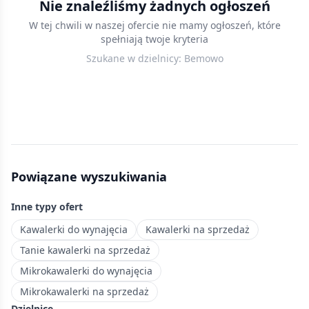
Nie znaleźliśmy żadnych ogłoszeń
w
W tej chwili w naszej ofercie nie mamy ogłoszeń, które
Warszawie
spełniają twoje kryteria
w
Szukane w dzielnicy:
Bemowo
cenach
do
2500
zł/mies.
—
sprawdzone
oferty
Powiązane wyszukiwania
dla
osób
Inne typy ofert
szukających
niedrogiego
Kawalerki do wynajęcia
Kawalerki na sprzedaż
mieszkania.
Tanie kawalerki na sprzedaż
Nowoczesna
Mikrokawalerki do wynajęcia
dzielnica
Mikrokawalerki na sprzedaż
Warszawy
Dzielnice