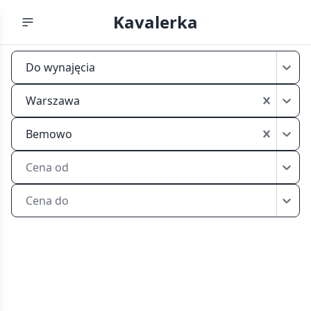
Kavalerka
Tanie
Do wynajęcia
kawalerki
do
Warszawa
wynajęcia
Warszawa
Bemowo
Bemowo
Cena od
Cena do
Tanie
kawalerki
do
wynajęcia