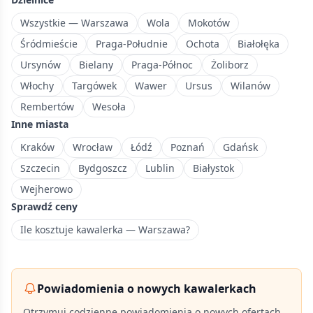
z
rozwijającą
Wszystkie — Warszawa
Wola
Mokotów
się
Śródmieście
Praga-Południe
Ochota
Białołęka
infrastrukturą
Ursynów
Bielany
Praga-Północ
Żoliborz
mieszkaniową.
Włochy
Targówek
Wawer
Ursus
Wilanów
Rembertów
Wesoła
Inne miasta
Kraków
Wrocław
Łódź
Poznań
Gdańsk
Szczecin
Bydgoszcz
Lublin
Białystok
Wejherowo
Sprawdź ceny
Ile kosztuje kawalerka — Warszawa?
Powiadomienia o nowych kawalerkach
Otrzymuj codzienne powiadomienia o nowych ofertach