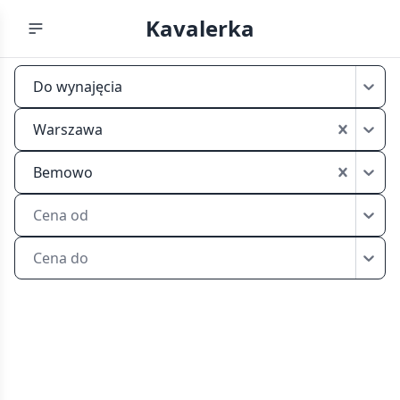
Kavalerka
Kawalerka
Do wynajęcia
Warszawa
Bemowo
Warszawa
wynajem
Bemowo
Cena od
Cena do
Aktualne
oferty
kawalerek
do