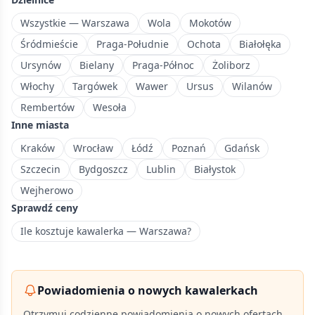
rozwijającą
się
Wszystkie — Warszawa
Wola
Mokotów
infrastrukturą
Śródmieście
Praga-Południe
Ochota
Białołęka
mieszkaniową.
Ursynów
Bielany
Praga-Północ
Żoliborz
Włochy
Targówek
Wawer
Ursus
Wilanów
Rembertów
Wesoła
Inne miasta
Kraków
Wrocław
Łódź
Poznań
Gdańsk
Szczecin
Bydgoszcz
Lublin
Białystok
Wejherowo
Sprawdź ceny
Ile kosztuje kawalerka — Warszawa?
Powiadomienia o nowych kawalerkach
Otrzymuj codzienne powiadomienia o nowych ofertach