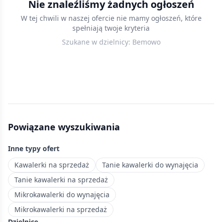
Nie znaleźliśmy żadnych ogłoszeń
wynajęcia
W tej chwili w naszej ofercie nie mamy ogłoszeń, które
w
spełniają twoje kryteria
Warszawie
Szukane w dzielnicy:
Bemowo
—
porównaj
ceny,
lokalizacje
i
standard
wykończenia.
Powiązane wyszukiwania
Nowe
ogłoszenia
Inne typy ofert
dodawane
codziennie.
Kawalerki na sprzedaż
Tanie kawalerki do wynajęcia
Nowoczesna
Tanie kawalerki na sprzedaż
dzielnica
Mikrokawalerki do wynajęcia
Warszawy
Mikrokawalerki na sprzedaż
z
Dzielnice