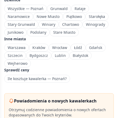
z
uniwersytetem
Wszystkie — Poznań
Grunwald
Rataje
i
Naramowice
Nowe Miasto
Piątkowo
Starołęka
życiem
Stary Grunwald
Winiary
Chartowo
Winogrady
studenckim.
Junikowo
Podolany
Stare Miasto
Inne miasta
Warszawa
Kraków
Wrocław
Łódź
Gdańsk
Szczecin
Bydgoszcz
Lublin
Białystok
Wejherowo
Sprawdź ceny
Ile kosztuje kawalerka — Poznań?
Powiadomienia o nowych kawalerkach
Otrzymuj codzienne powiadomienia o nowych ofertach
dopasowanych do Twoich kryteriów.