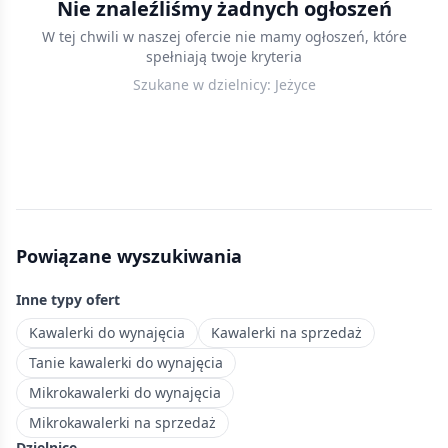
Nie znaleźliśmy żadnych ogłoszeń
w
W tej chwili w naszej ofercie nie mamy ogłoszeń, które
Poznaniu
spełniają twoje kryteria
w
Szukane w dzielnicy:
Jeżyce
cenach
do
400 000
zł
—
przystępne
mieszkania
Powiązane wyszukiwania
na
start
Inne typy ofert
lub
pod
Kawalerki do wynajęcia
Kawalerki na sprzedaż
inwestycję.
Tanie kawalerki do wynajęcia
Dynamiczna
Mikrokawalerki do wynajęcia
dzielnica
Mikrokawalerki na sprzedaż
Poznania
Dzielnice