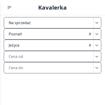
Kavalerka
Tanie
Na sprzedaż
kawalerki
na
Poznań
sprzedaż
Poznań
Jeżyce
Jeżyce
Cena od
Cena do
Tanie
kawalerki
na
sprzedaż