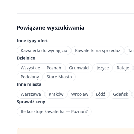
zł
—
przystępne
mieszkania
Powiązane wyszukiwania
na
start
Inne typy ofert
lub
pod
Kawalerki do wynajęcia
Kawalerki na sprzedaż
Ta
inwestycję.
Dzielnice
Duże
Wszystkie — Poznań
Grunwald
Jeżyce
Rataje
osiedle
Podolany
Stare Miasto
mieszkaniowe
Inne miasta
na
północnym
Warszawa
Kraków
Wrocław
Łódź
Gdańsk
zachodzie
Sprawdź ceny
Poznania.
Ile kosztuje kawalerka — Poznań?