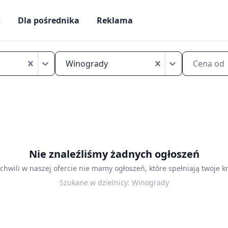
ż
Dla pośrednika
Reklama
Tanie
kawalerki
Winogrady
Cena od
na
sprzedaż
Poznań
Winogrady
Nie znaleźliśmy żadnych ogłoszeń
 chwili w naszej ofercie nie mamy ogłoszeń, które spełniają twoje kr
Szukane w dzielnicy:
Winogrady