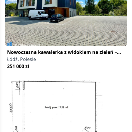
z
dużymi
osiedlami
mieszkaniowymi
i
terenami
rekreacyjnymi.
Nowoczesna kawalerka z widokiem na zieleń –
Łódź Polesie
Łódź, Polesie
251 000
zł