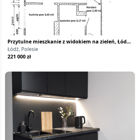
Przytulne mieszkanie z widokiem na zieleń, Łódź
Polesie
Łódź, Polesie
221 000
zł