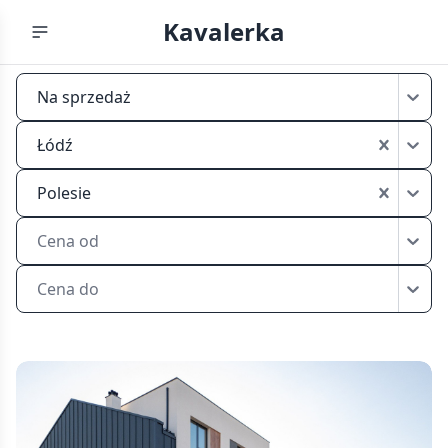
Kavalerka
Tanie
Na sprzedaż
kawalerki
na
Łódź
sprzedaż
Łódź
Polesie
Polesie
Cena od
Cena do
Tanie
kawalerki
na
sprzedaż