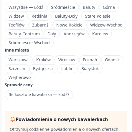
Wszystkie — Łódź
Śródmieście
Bałuty
Górna
Widzew
Retkinia
Bałuty-Doły
Stare Polesie
Teofilów
Żubardź
Nowe Rokicie
Widzew-Wschód
Bałuty-Centrum
Doły
Andrzejów
Karolew
Śródmieście-Wschód
Inne miasta
Warszawa
Kraków
Wrocław
Poznań
Gdańsk
Szczecin
Bydgoszcz
Lublin
Białystok
Wejherowo
Sprawdź ceny
Ile kosztuje kawalerka — Łódź?
Powiadomienia o nowych kawalerkach
Otrzymuj codzienne powiadomienia o nowych ofertach