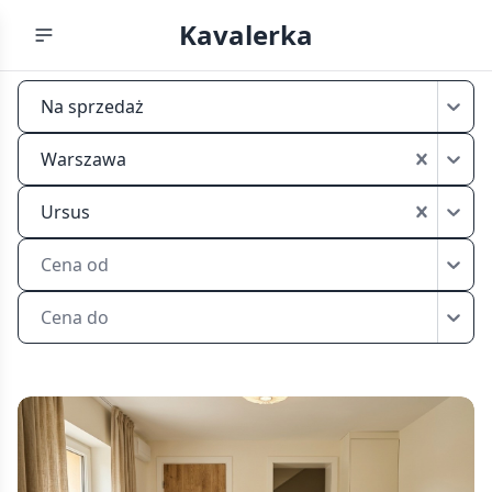
Kavalerka
Tanie
Na sprzedaż
kawalerki
na
Warszawa
sprzedaż
Warszawa
Ursus
Ursus
Cena od
Cena do
Tanie
kawalerki
na
sprzedaż