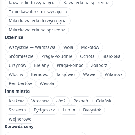
z
Kawalerki do wynajęcia
Kawalerki na sprzedaż
przemysłową
Tanie kawalerki do wynajęcia
historią
Mikrokawalerki do wynajęcia
i
Mikrokawalerki na sprzedaż
nowymi
inwestycjami.
Dzielnice
Wszystkie — Warszawa
Wola
Mokotów
Śródmieście
Praga-Południe
Ochota
Białołęka
Ursynów
Bielany
Praga-Północ
Żoliborz
Włochy
Bemowo
Targówek
Wawer
Wilanów
Rembertów
Wesoła
Inne miasta
Kraków
Wrocław
Łódź
Poznań
Gdańsk
Szczecin
Bydgoszcz
Lublin
Białystok
Wejherowo
Sprawdź ceny