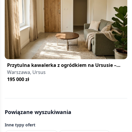
w
Warszawie
w
cenach
do
500 000
zł
—
przystępne
Przytulna kawalerka z ogródkiem na Ursusie –
mieszkania
okazja!
Warszawa, Ursus
na
195 000
zł
start
lub
pod
inwestycję.
Powiązane wyszukiwania
Zachodnia
dzielnica
Inne typy ofert
Warszawy