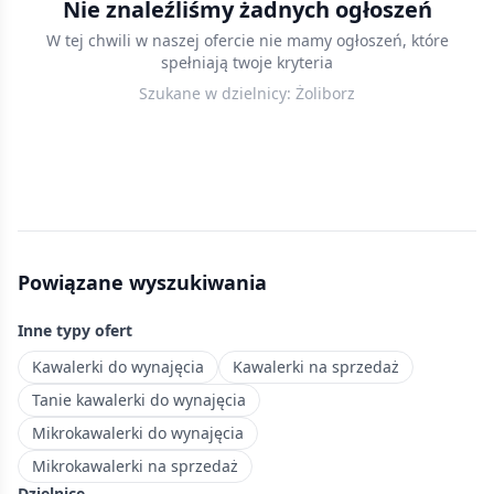
Nie znaleźliśmy żadnych ogłoszeń
w
W tej chwili w naszej ofercie nie mamy ogłoszeń, które
Warszawie
spełniają twoje kryteria
w
Szukane w dzielnicy:
Żoliborz
cenach
do
500 000
zł
—
przystępne
mieszkania
Powiązane wyszukiwania
na
start
Inne typy ofert
lub
pod
Kawalerki do wynajęcia
Kawalerki na sprzedaż
inwestycję.
Tanie kawalerki do wynajęcia
Elegancka
Mikrokawalerki do wynajęcia
dzielnica
Mikrokawalerki na sprzedaż
z
Dzielnice