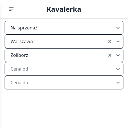
Kavalerka
Tanie
Na sprzedaż
kawalerki
na
Warszawa
sprzedaż
Warszawa
Żoliborz
Żoliborz
Cena od
Cena do
Tanie
kawalerki
na
sprzedaż