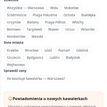
charakterystyczną
architekturą
Wszystkie — Warszawa
Wola
Mokotów
międzywojenną.
Śródmieście
Praga-Południe
Ochota
Białołęka
Ursynów
Bielany
Praga-Północ
Włochy
Bemowo
Targówek
Wawer
Ursus
Wilanów
Rembertów
Wesoła
Inne miasta
Kraków
Wrocław
Łódź
Poznań
Gdańsk
Szczecin
Bydgoszcz
Lublin
Białystok
Wejherowo
Sprawdź ceny
Ile kosztuje kawalerka — Warszawa?
Powiadomienia o nowych kawalerkach
Otrzymuj codzienne powiadomienia o nowych ofertach