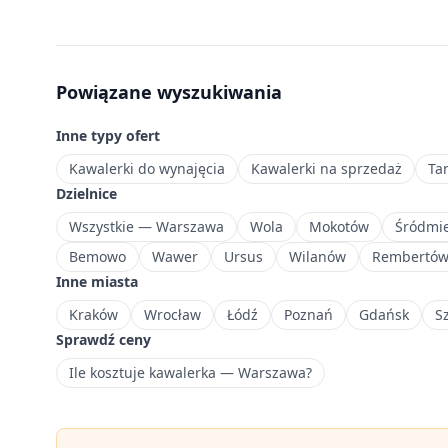
zł
—
przystępne
mieszkania
Powiązane wyszukiwania
na
start
Inne typy ofert
lub
pod
Kawalerki do wynajęcia
Kawalerki na sprzedaż
Ta
inwestycję.
Dzielnice
Północna
Wszystkie — Warszawa
Wola
Mokotów
Śródmie
dzielnica
Bemowo
Wawer
Ursus
Wilanów
Rembertó
Warszawy
Inne miasta
z
dużymi
Kraków
Wrocław
Łódź
Poznań
Gdańsk
S
osiedlami
Sprawdź ceny
mieszkaniowymi
Ile kosztuje kawalerka — Warszawa?
i
dobrą
komunikacją.