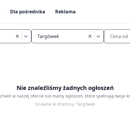
ż
Dla pośrednika
Reklama
Tanie
kawalerki
Targówek
Cena od
na
sprzedaż
Warszawa
Targówek
Nie znaleźliśmy żadnych ogłoszeń
 chwili w naszej ofercie nie mamy ogłoszeń, które spełniają twoje kr
Szukane w dzielnicy:
Targówek