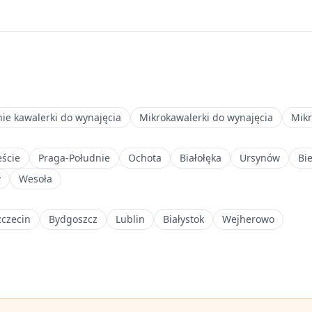
nie kawalerki do wynajęcia
Mikrokawalerki do wynajęcia
Mikr
ście
Praga-Południe
Ochota
Białołęka
Ursynów
Bi
w
Wesoła
zczecin
Bydgoszcz
Lublin
Białystok
Wejherowo