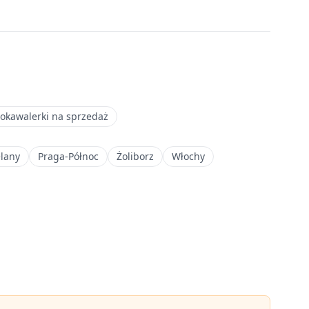
okawalerki na sprzedaż
elany
Praga-Północ
Żoliborz
Włochy