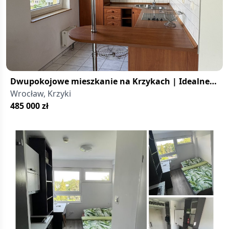
Dwupokojowe mieszkanie na Krzykach | Idealne
na start
Wrocław, Krzyki
485 000
zł