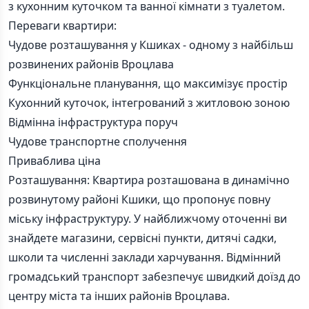
з кухонним куточком та ванної кімнати з туалетом.
Переваги квартири:
Чудове розташування у Кшиках - одному з найбільш
розвинених районів Вроцлава
Функціональне планування, що максимізує простір
Кухонний куточок, інтегрований з житловою зоною
Відмінна інфраструктура поруч
Чудове транспортне сполучення
Привабливa ціна
Розташування: Квартира розташована в динамічно
розвинутому районі Кшики, що пропонує повну
міську інфраструктуру. У найближчому оточенні ви
знайдете магазини, сервісні пункти, дитячі садки,
школи та численні заклади харчування. Відмінний
громадський транспорт забезпечує швидкий доїзд до
центру міста та інших районів Вроцлава.