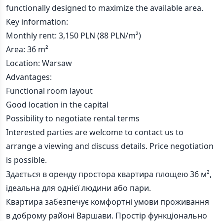
functionally designed to maximize the available area.
Key information:
Monthly rent: 3,150 PLN (88 PLN/m²)
Area: 36 m²
Location: Warsaw
Advantages:
Functional room layout
Good location in the capital
Possibility to negotiate rental terms
Interested parties are welcome to contact us to
arrange a viewing and discuss details. Price negotiation
is possible.
Здається в оренду простора квартира площею 36 м²,
ідеальна для однієї людини або пари.
Квартира забезпечує комфортні умови проживання
в доброму районі Варшави. Простір функціонально