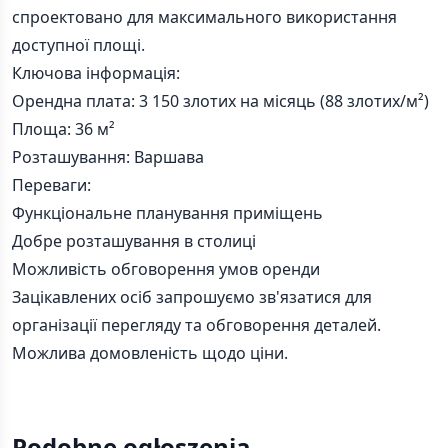
спроектовано для максимального використання
доступної площі.
Ключова інформація:
Орендна плата: 3 150 злотих на місяць (88 злотих/м²)
Площа: 36 м²
Розташування: Варшава
Переваги:
Функціональне планування приміщень
Добре розташування в столиці
Можливість обговорення умов оренди
Зацікавлених осіб запрошуємо зв'язатися для
організації перегляду та обговорення деталей.
Можлива домовленість щодо ціни.
Podobne ogłoszenia