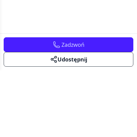
Zadzwoń
Udostępnij
Kavalerka
Kawalerki na sprzedaż i wynajem.
Mały metraż - duże możliwości.