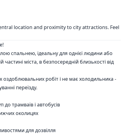
ntral location and proximity to city attractions. Feel
e!
тлою спальнею, ідеальну для однієї людини або
 частині міста, в безпосередній близькості від
х оздоблювальних робіт і не має холодильника -
ванні переїзду.
 до трамваїв і автобусів
лижчих околицях
ливостями для дозвілля