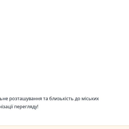
льне розташування та близькість до міських
ізації перегляду!