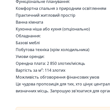
Функціональне планування:
Комфортна спальня з природним освітленням
Практичний житловий простір
Ванна кімната
Кухонна ніша або кухня (опціонально)
Обладнання:
Базові меблі
Побутова техніка (крім холодильника)
Умови оренди:
Орендна плата: 2 850 злотих/місяць
Вартість за м²: 114 злотих
Можливість обговорення фінансових умов
Це чудова пропозиція для тих, хто цінує центра
визначних місць. Запрошую зв'язатися для орган