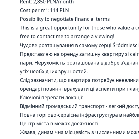
Rent: 2,850 PLN/month
Cost per m²: 114 PLN
Possibility to negotiate financial terms
This is a great opportunity for those who value a ce
free to contact me to arrange a viewing!
Чудове розташування в самому серці Śródmieści
Представляю на оренду затишну квартиру зі сві
пари. Нерухомість розташована в добре з'єднаній
усіх необхідних зручностей.
Слід зазначити, що квартира потребує невелики
орендарі повинні врахувати ці аспекти при плану
Ключові переваги локації:
Відмінний громадський транспорт - легкий доступ
Повна торгово-сервісна інфраструктура в найб
Центр міста в межах досяжності
Жвава, динамічна місцевість з численними мож