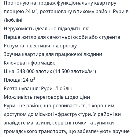
Пропоную на продаж функціональну квартиру
площею 24 м², розташовану в тихому районі Рури в
Любліні.
Нерухомість ідеально підходить як:
Перше житло для самотньої особи або студента
Розумна інвестиція під оренду
Зручна квартира для працюючої людини
Ключова інформація:
Ціна: 348 000 злотих (14 500 злотих/м²)
Площа: 24 м²
Розташування: Рури, Люблін
Можливість переговорів щодо ціни
Рури - це район, що розвивається, з хорошим
доступом до міської інфраструктури. У районі ви
знайдете магазини, сервісні точки та зупинки
громадського транспорту, що забезпечують зручне