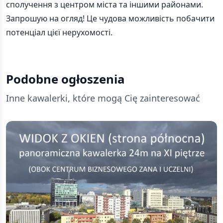
сполучення з центром міста та іншими районами.
Запрошую на огляд! Це чудова можливість побачити
потенціал цієї нерухомості.
Podobne ogłoszenia
Inne kawalerki, które mogą Cię zainteresować