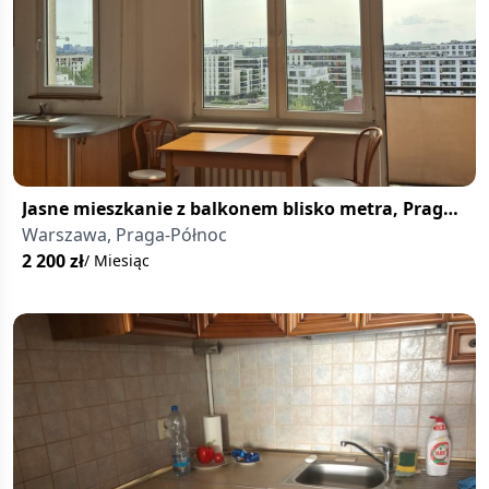
Jasne mieszkanie z balkonem blisko metra, Praga-
Północ
Warszawa, Praga-Północ
2 200
zł
/ Miesiąc