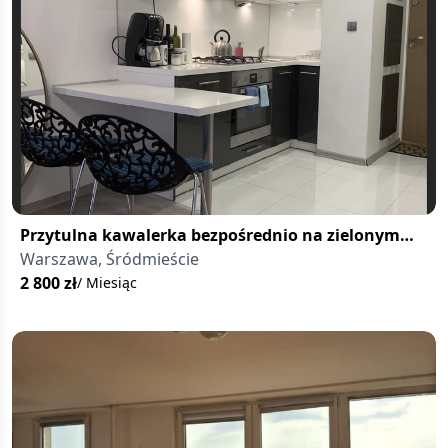
Przytulna kawalerka bezpośrednio na zielonym
Powiślu
Warszawa, Śródmieście
2 800
zł
/ Miesiąc