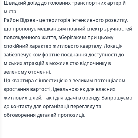
Швидкий доїзд до головних транспортних артерій
міста
Район Відзев - це територія інтенсивного розвитку,
що пропонує мешканцям повний спектр зручностей
повсякденного життя, зберігаючи при цьому
спокійний характер житлового кварталу. Локація
забезпечує комфортне поєднання доступності до
міських атракцій з можливістю відпочинку в
зеленому оточенні.
Ця квартира є інвестицією з великим потенціалом
зростання вартості, ідеальною як для власних
житлових цілей, так і для здачі в оренду. Запрошуємо
до контакту для організації перегляду та
обговорення деталей пропозиції.