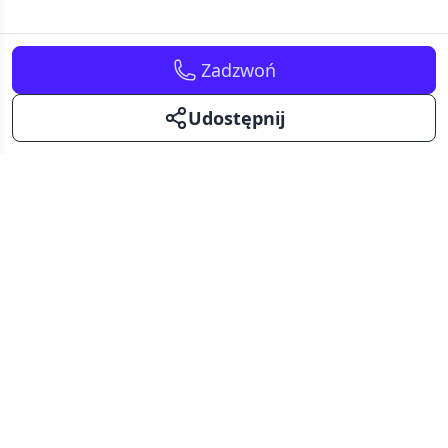
Zadzwoń
Udostępnij
Kavalerka
Kawalerki na sprzedaż i wynajem.
Mały metraż - duże możliwości.
Facebook
Instagram
Pinterest
KAWALERKI NA SPRZEDAŻ