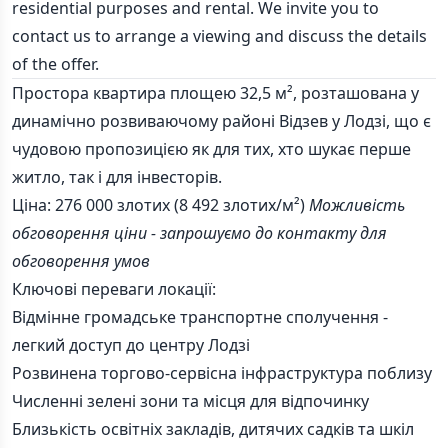
residential purposes and rental. We invite you to
contact us to arrange a viewing and discuss the details
of the offer.
Простора квартира площею 32,5 м², розташована у
динамічно розвиваючому районі Відзев у Лодзі, що є
чудовою пропозицією як для тих, хто шукає перше
житло, так і для інвесторів.
Ціна: 276 000 злотих (8 492 злотих/м²)
Можливість
обговорення ціни - запрошуємо до контакту для
обговорення умов
Ключові переваги локації:
Відмінне громадське транспортне сполучення -
легкий доступ до центру Лодзі
Розвинена торгово-сервісна інфраструктура поблизу
Численні зелені зони та місця для відпочинку
Близькість освітніх закладів, дитячих садків та шкіл