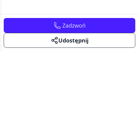
Zadzwoń
Udostępnij
Kavalerka
Kawalerki na sprzedaż i wynajem.
Mały metraż - duże możliwości.
Facebook
Instagram
Pinterest
KAWALERKI NA SPRZEDAŻ