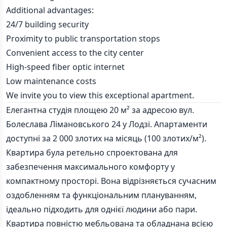
Additional advantages:
24/7 building security
Proximity to public transportation stops
Convenient access to the city center
High-speed fiber optic internet
Low maintenance costs
We invite you to view this exceptional apartment.
Елегантна студія площею 20 м² за адресою вул.
Болеслава Лімановського 24 у Лодзі. Апартаменти
доступні за 2 000 злотих на місяць (100 злотих/м²).
Квартира була ретельно спроектована для
забезпечення максимального комфорту у
компактному просторі. Вона відрізняється сучасним
оздобленням та функціональним плануванням,
ідеально підходить для однієї людини або пари.
Квартира повністю мебльована та обладнана всією