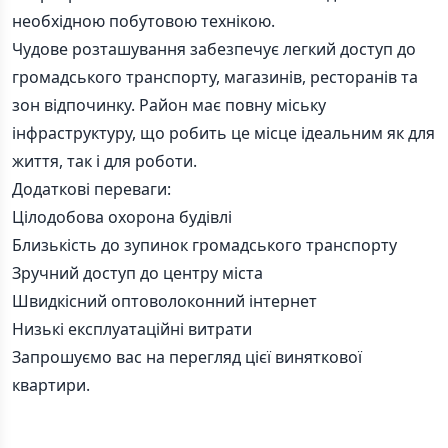
необхідною побутовою технікою.
Чудове розташування забезпечує легкий доступ до
громадського транспорту, магазинів, ресторанів та
зон відпочинку. Район має повну міську
інфраструктуру, що робить це місце ідеальним як для
життя, так і для роботи.
Додаткові переваги:
Цілодобова охорона будівлі
Близькість до зупинок громадського транспорту
Зручний доступ до центру міста
Швидкісний оптоволоконний інтернет
Низькі експлуатаційні витрати
Запрошуємо вас на перегляд цієї виняткової
квартири.