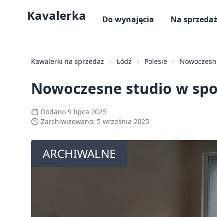
Kavalerka
Do wynajęcia
Na sprzeda
Kawalerki na sprzedaż
Łódź
Polesie
Nowoczesne 
Nowoczesne studio w spok
Dodano
9 lipca 2025
Zarchiwizowano:
5 września 2025
ARCHIWALNE