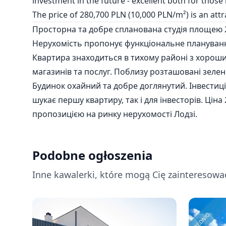
investment in the future - excellent both for those 
The price of 280,700 PLN (10,000 PLN/m²) is an attr
Просторна та добре спланована студія площею 2
Нерухомість пропонує функціональне плануванн
Квартира знаходиться в тихому районі з хорош
магазинів та послуг. Поблизу розташовані зелені
Будинок охайний та добре доглянутий. Інвестиція
шукає першу квартиру, так і для інвесторів. Ціна
пропозицією на ринку нерухомості Лодзі.
Podobne ogłoszenia
Inne kawalerki, które mogą Cię zainteresowa