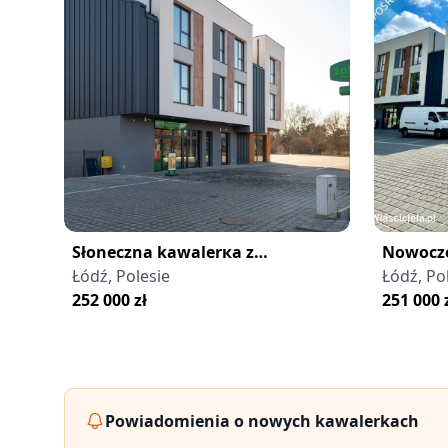
Słoneczna kawalerка z
Nowocze
балкоnem i parkіngіem na
Łódź, Polesie
widokiem
Łódź, Po
Polesіu
252 000
zł
251 000
Powiadomienia o nowych kawalerkach