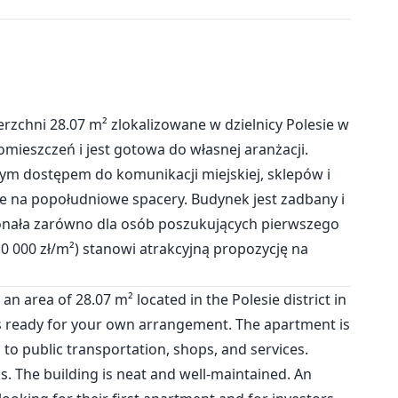
rzchni 28.07 m² zlokalizowane w dzielnicy Polesie w
mieszczeń i jest gotowa do własnej aranżacji.
rym dostępem do komunikacji miejskiej, sklepów i
lne na popołudniowe spacery. Budynek jest zadbany i
konała zarówno dla osób poszukujących pierwszego
(10 000 zł/m²) stanowi atrakcyjną propozycję na
 area of 28.07 m² located in the Polesie district in
 is ready for your own arrangement. The apartment is
to public transportation, shops, and services.
. The building is neat and well-maintained. An