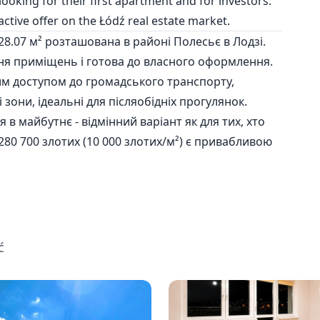
looking for their first apartment and for investors.
active offer on the Łódź real estate market.
8.07 м² розташована в районі Полесьє в Лодзі.
я приміщень і готова до власного оформлення.
им доступом до громадського транспорту,
 зони, ідеальні для післяобідніх прогулянок.
 в майбутнє - відмінний варіант як для тих, хто
 280 700 злотих (10 000 злотих/м²) є привабливою
ć