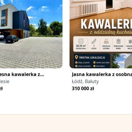
sna kawalerka z
Jasna kawalerka z osobn
 na zieleń – Łódź Polesie
lesie
kuchnią, Radogoszcz Zac
Łódź, Bałuty
zł
310 000
zł