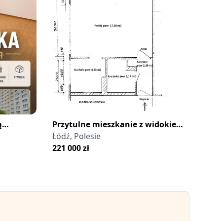
ą
Przytulne mieszkanie z widokiem
hód
na zieleń, Łódź Polesie
Łódź, Polesie
221 000
zł