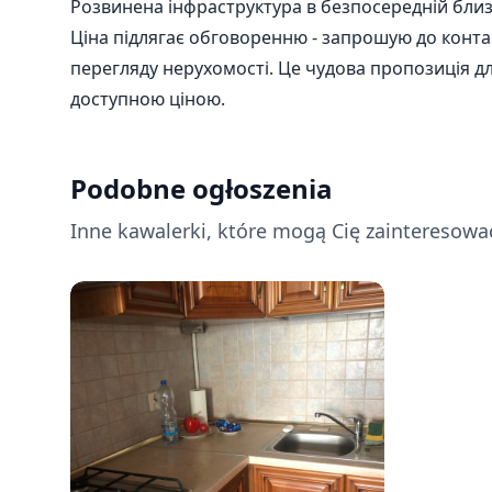
Розвинена інфраструктура в безпосередній близ
Ціна підлягає обговоренню - запрошую до контак
перегляду нерухомості. Це чудова пропозиція для
доступною ціною.
Podobne ogłoszenia
Inne kawalerki, które mogą Cię zainteresowa