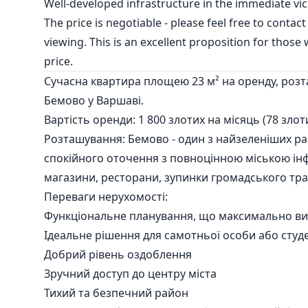
Well-developed infrastructure in the immediate vic
The price is negotiable - please feel free to conta
viewing. This is an excellent proposition for thos
price.
Сучасна квартира площею 23 м² на оренду, роз
Бемово у Варшаві.
Вартість оренди: 1 800 злотих на місяць (78 злот
Розташування: Бемово - один з найзеленіших ра
спокійного оточення з повноцінною міською ін
магазини, ресторани, зупинки громадського тра
Переваги нерухомості:
Функціональне планування, що максимально ви
Ідеальне рішення для самотньої особи або студ
Добрий рівень оздоблення
Зручний доступ до центру міста
Тихий та безпечний район