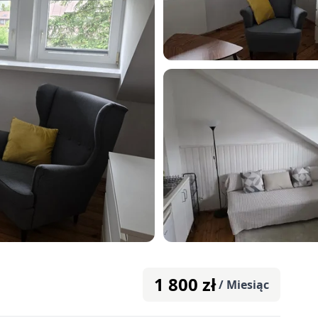
1 800
zł
/ Miesiąc