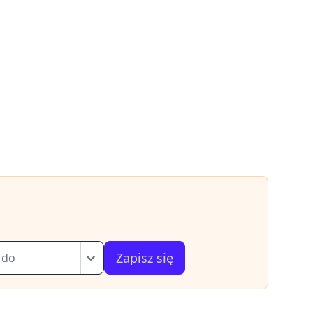
Zapisz się
 do