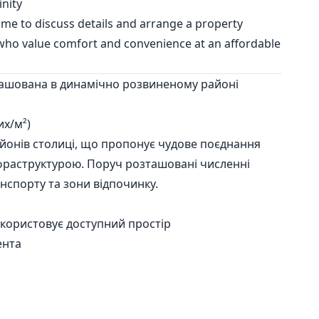
inity
ct me to discuss details and arrange a property
e who value comfort and convenience at an affordable
ташована в динамічно розвиненому районі
их/м²)
йонів столиці, що пропонує чудове поєднання
фраструктурою. Поруч розташовані численні
нспорту та зони відпочинку.
користовує доступний простір
ента