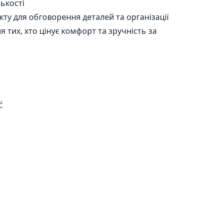
ькості
ту для обговорення деталей та організації
 тих, хто цінує комфорт та зручність за
ć