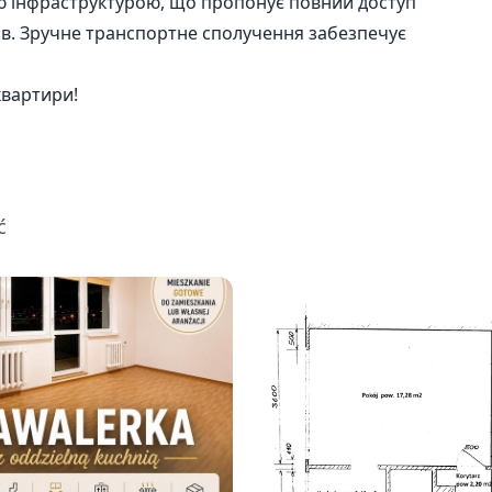
ою інфраструктурою, що пропонує повний доступ
тів. Зручне транспортне сполучення забезпечує
квартири!
ć