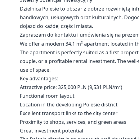
Świetny potencjał inwestycyjny
Dzielnica Polesie to obszar z dobrze rozwiniętą in
handlowych, usługowych oraz kulturalnych. Dogod
dojazd do każdej części miasta.
Zapraszam do kontaktu i umówienia się na prezent
We offer a modern 34.1 m² apartment located in the
The apartment is perfectly suited as a first propert
couple, or a profitable rental investment. The we
use of space.
Key advantages:
Attractive price: 325,000 PLN (9,531 PLN/m²)
Functional room layout
Location in the developing Polesie district
Excellent transport links to the city center
Proximity to shops, services, and green areas
Great investment potential