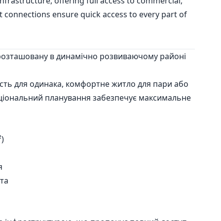
infrastructure, offering full access to commercial,
ort connections ensure quick access to every part of
 розташовану в динамічно розвиваючому районі
сть для одинака, комфортне житло для пари або
нкціональний планування забезпечує максимальне
)
я
та