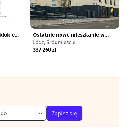
widokiem
Ostatnie nowe mieszkanie w
centrum Łodzi z tarasem na
Łódź, Śródmieście
dachu
337 260
zł
Zapisz się
 do