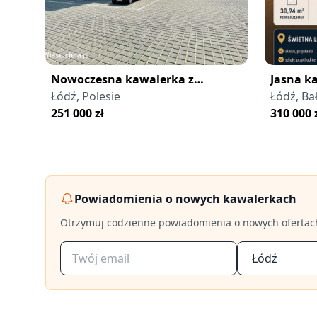
Nowoczesna kawalerka z
Jasna k
widokiem na zieleń – Łódź Polesie
Łódź, Polesie
kuchnią
Łódź, Ba
251 000
zł
310 000
Powiadomienia o nowych kawalerkach
Otrzymuj codzienne powiadomienia o nowych ofertac
Łódź