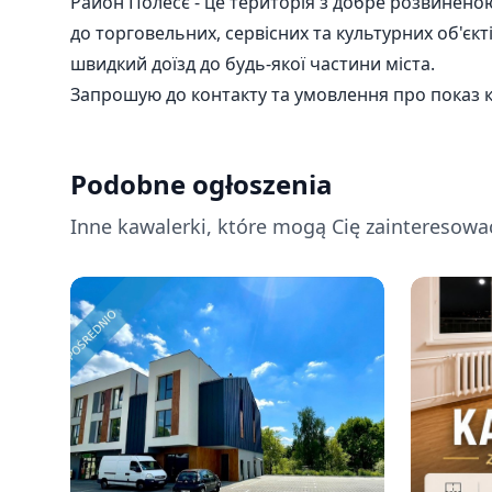
Район Полесє - це територія з добре розвинен
до торговельних, сервісних та культурних об'єк
швидкий доїзд до будь-якої частини міста.
Запрошую до контакту та умовлення про показ 
Podobne ogłoszenia
Inne kawalerki, które mogą Cię zainteresowa