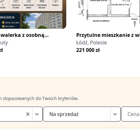
awalerka z osobną
Przytulne mieszkanie z 
, Radogoszcz Zachód
łuty
na zieleń, Łódź Polesie
Łódź, Polesie
zł
221 000
zł
h dopasowanych do Twoich kryteriów.
Na sprzedaż
Cena