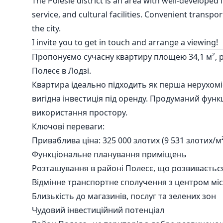
The Polesie district is an area with well-developed 
service, and cultural facilities. Convenient transp
the city.
I invite you to get in touch and arrange a viewing!
Пропонуємо сучасну квартиру площею 34,1 м²,
Полесє в Лодзі.
Квартира ідеально підходить як перша нерухомі
вигідна інвестиція під оренду. Продуманий фу
використання простору.
Ключові переваги:
Привабливa ціна: 325 000 злотих (9 531 злотих/м²
Функціональне планування приміщень
Розташування в районі Полесє, що розвиваєтьс
Відмінне транспортне сполучення з центром міс
Близькість до магазинів, послуг та зелених зон
Чудовий інвестиційний потенціал