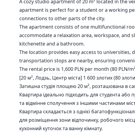
A cozy studio apartment of 20 m² located in the very
apartment is perfect for a student or a working pe
connections to other parts of the city.
The apartment consists of one multifunctional roo
accommodate a relaxation area, workspace, and sle
kitchenette and a bathroom.
The location provides easy access to universities, 
transportation stops are nearby, ensuring conven
The rental price is 1,600 PLN per month (80 PLN/m²),
[20 м², Лодзь, Центр міста] 1 600 злотих (80 злоти
Затишна студія площею 20 м², розташована в сам
Квартира ідеально підходить для студента або п
та відмінне сполучення з іншими частинами міст
Квартира складається з однієї багатофункціона
для розміщення зони відпочинку, робочого місц
кухонний куточок та ванну кімнату.