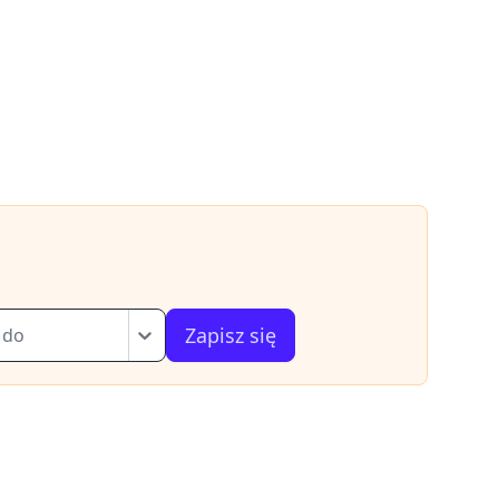
Zapisz się
 do