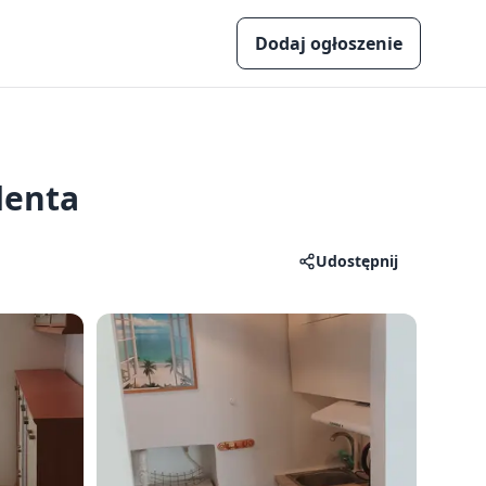
Dodaj ogłoszenie
denta
Udostępnij