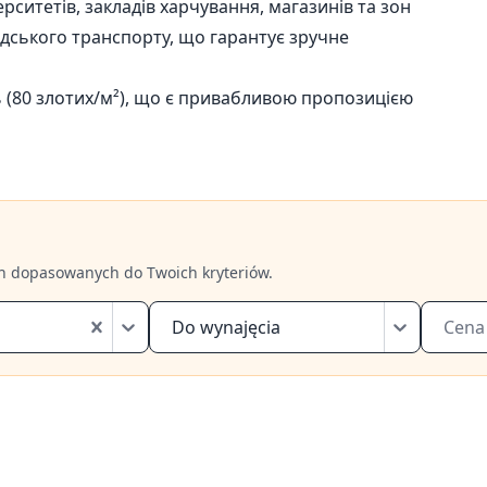
рситетів, закладів харчування, магазинів та зон
дського транспорту, що гарантує зручне
ь (80 злотих/м²), що є привабливою пропозицією
h dopasowanych do Twoich kryteriów.
Do wynajęcia
Cena