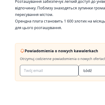
Розташування забезпечує легкий доступ до уніве
відпочинку. Поблизу знаходяться зупинки грома
пересування містом.
Орендна плата становить 1 600 злотих на місяц
для цього розташування.
Powiadomienia o nowych kawalerkach
Otrzymuj codzienne powiadomienia o nowych ofertac
Łódź