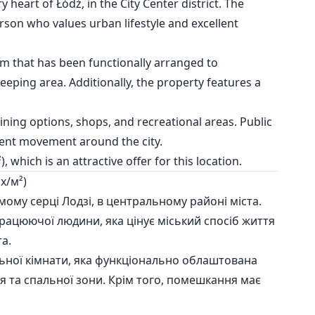
 heart of Łódź, in the City Center district. The
rson who values urban lifestyle and excellent
m that has been functionally arranged to
eping area. Additionally, the property features a
dining options, shops, and recreational areas. Public
ient movement around the city.
 which is an attractive offer for this location.
х/м²)
ому серці Лодзі, в центральному районі міста.
рацюючої людини, яка цінує міський спосіб життя
а.
льної кімнати, яка функціонально облаштована
я та спальної зони. Крім того, помешкання має