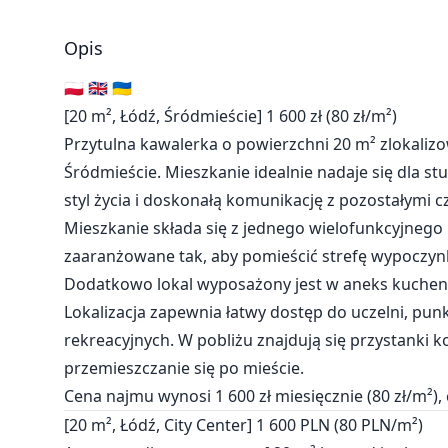
Opis
🇵🇱 🇬🇧 🇺🇦
[20 m², Łódź, Śródmieście] 1 600 zł (80 zł/m²)
Przytulna kawalerka o powierzchni 20 m² zlokaliz
Śródmieście. Mieszkanie idealnie nadaje się dla stu
styl życia i doskonałą komunikację z pozostałymi c
Mieszkanie składa się z jednego wielofunkcyjnego 
zaaranżowane tak, aby pomieścić strefę wypoczynk
Dodatkowo lokal wyposażony jest w aneks kuchenn
Lokalizacja zapewnia łatwy dostęp do uczelni, p
rekreacyjnych. W pobliżu znajdują się przystanki 
przemieszczanie się po mieście.
Cena najmu wynosi 1 600 zł miesięcznie (80 zł/m²), c
[20 m², Łódź, City Center] 1 600 PLN (80 PLN/m²)