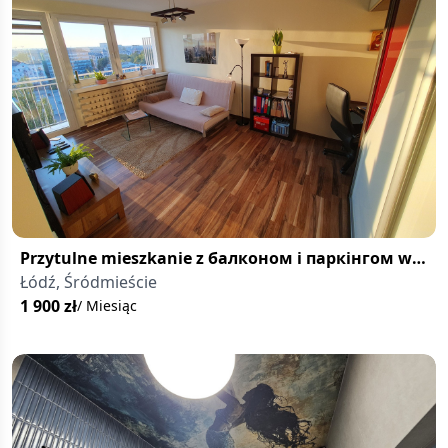
Przytulne mieszkanie z балконом i паркінгом w
centrum Łodzi
Łódź, Śródmieście
1 900
zł
/ Miesiąc