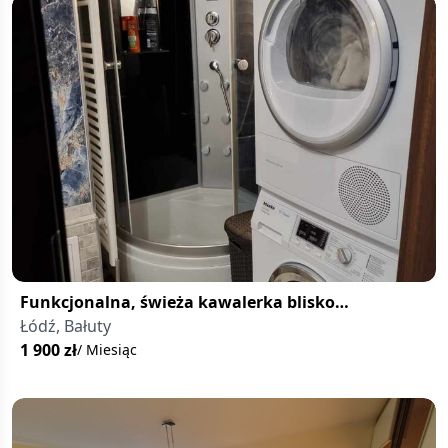
Funkcjonalna, świeża kawalerka blisko
Manufaktury – Bałuty
Łódź, Bałuty
1 900
zł
/ Miesiąc