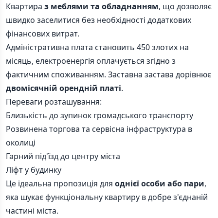
Квартира
з меблями та обладнанням
, що дозволяє
швидко заселитися без необхідності додаткових
фінансових витрат.
Адміністративна плата становить 450 злотих на
місяць, електроенергія оплачується згідно з
фактичним споживанням. Заставна застава дорівнює
двомісячній орендній платі
.
Переваги розташування:
Близькість до зупинок громадського транспорту
Розвинена торгова та сервісна інфраструктура в
околиці
Гарний під'їзд до центру міста
Ліфт у будинку
Це ідеальна пропозиція для
однієї особи або пари
,
яка шукає функціональну квартиру в добре з'єднаній
частині міста.