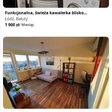
Funkcjonalna, świeża kawalerka blisko
Manufaktury – Bałuty
Łódź, Bałuty
1 900
zł
/ Miesiąc