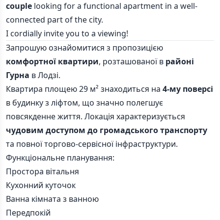
couple
looking for a functional apartment in a well-
connected part of the city.
I cordially invite you to a viewing!
Запрошую ознайомитися з пропозицією
комфортної квартири
, розташованої в
районі
Гурна
в Лодзі.
Квартира площею 29 м² знаходиться на
4-му поверсі
в будинку з ліфтом, що значно полегшує
повсякденне життя. Локація характеризується
чудовим доступом до громадського транспорту
та повної торгово-сервісної інфраструктури.
Функціональне планування:
Простора вітальня
Кухонний куточок
Ванна кімната з ванною
Передпокій