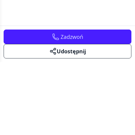
Zadzwoń
Udostępnij
Kavalerka
Kawalerki na sprzedaż i wynajem.
Mały metraż - duże możliwości.
Facebook
Instagram
Pinterest