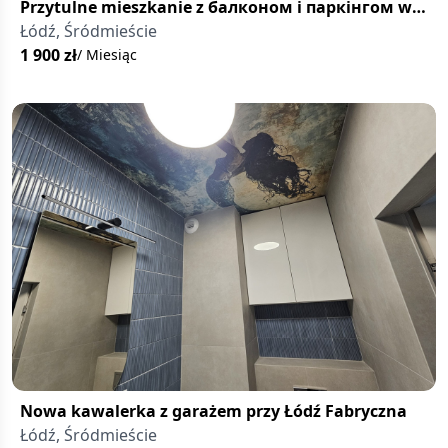
Przytulne mieszkanie z балконом i паркінгом w
centrum Łodzi
Łódź, Śródmieście
1 900
zł
/ Miesiąc
Nowa kawalerka z garażem przy Łódź Fabryczna
Łódź, Śródmieście