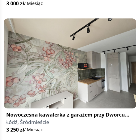
3 000
zł
/ Miesiąc
Nowoczesna kawalerka z garażem przy Dworcu
Łódź Fabryczna
Łódź, Śródmieście
3 250
zł
/ Miesiąc